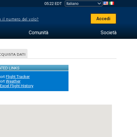
05:22 EDT
Accedi
 il numero del volo?
Comunità
Società
CQUISTA DATI
ATED LINKS
ort
Flight Tracker
ort
Weather
Excel Flight History