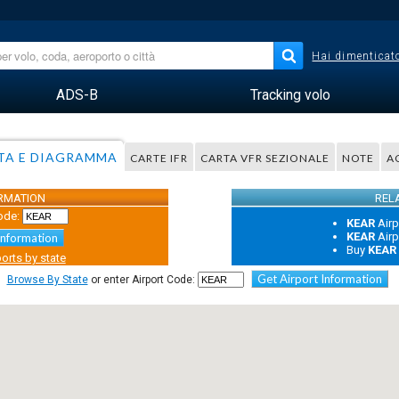
Hai dimenticato
ADS-B
Tracking volo
TA E DIAGRAMMA
CARTE IFR
CARTA VFR SEZIONALE
NOTE
A
ORMATION
REL
ode:
KEAR
Airp
KEAR
Airp
Information
Buy
KEAR
orts by state
Get Airport Information
Browse By State
or enter Airport Code: