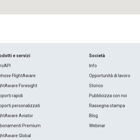
odotti e servizi
Società
roAPI
Info
rehose FlightAware
Opportunità di lavoro
ightAware Foresight
Storico
porti rapidi
Pubblicizza con noi
porti personalizzati
Rassegna stampa
ightAware Aviator
Blog
bonamenti Premium
Webinar
ightAware Global