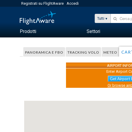
Registrati su FlightAware
Accedi
Tutti
Prodotti
Settori
CAR
PANORAMICA E FBO
TRACKING VOLO
METEO
AIRPORT INF
Enter Airport C
Get Airport 
Or browse airp