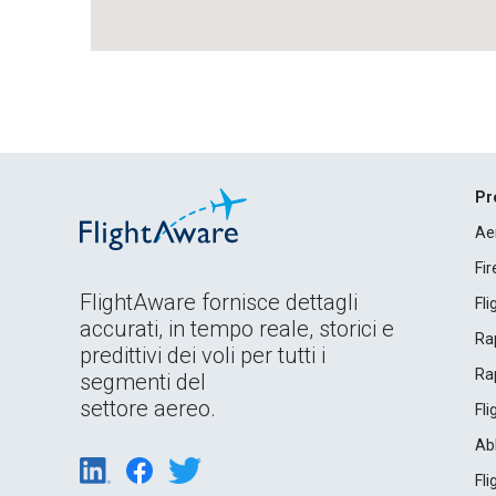
Pr
Ae
Fi
FlightAware fornisce dettagli
Fl
accurati, in tempo reale, storici e
Rap
predittivi dei voli per tutti i
Rap
segmenti del
settore aereo.
Fl
Ab
Fl