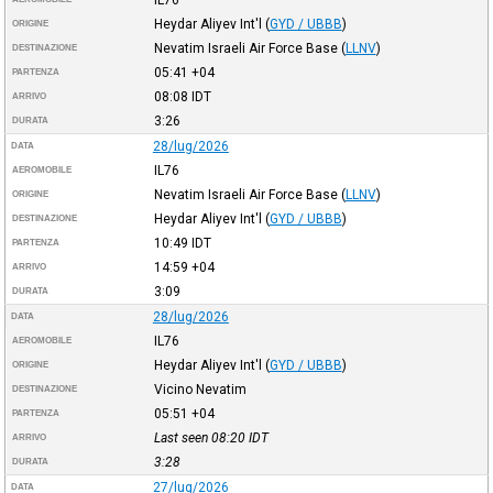
Heydar Aliyev Int'l
(
GYD / UBBB
)
ORIGINE
Nevatim Israeli Air Force Base
(
LLNV
)
DESTINAZIONE
05:41
+04
PARTENZA
08:08
IDT
ARRIVO
3:26
DURATA
28/lug/2026
DATA
IL76
AEROMOBILE
Nevatim Israeli Air Force Base
(
LLNV
)
ORIGINE
Heydar Aliyev Int'l
(
GYD / UBBB
)
DESTINAZIONE
10:49
IDT
PARTENZA
14:59
+04
ARRIVO
3:09
DURATA
28/lug/2026
DATA
IL76
AEROMOBILE
Heydar Aliyev Int'l
(
GYD / UBBB
)
ORIGINE
Vicino Nevatim
DESTINAZIONE
05:51
+04
PARTENZA
Last seen 08:20
IDT
ARRIVO
3:28
DURATA
27/lug/2026
DATA