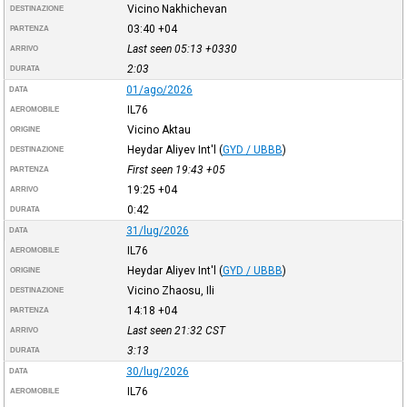
Vicino Nakhichevan
DESTINAZIONE
03:40
+04
PARTENZA
Last seen 05:13
+0330
ARRIVO
2:03
DURATA
01/ago/2026
DATA
IL76
AEROMOBILE
Vicino Aktau
ORIGINE
Heydar Aliyev Int'l
(
GYD / UBBB
)
DESTINAZIONE
First seen 19:43
+05
PARTENZA
19:25
+04
ARRIVO
0:42
DURATA
31/lug/2026
DATA
IL76
AEROMOBILE
Heydar Aliyev Int'l
(
GYD / UBBB
)
ORIGINE
Vicino Zhaosu, Ili
DESTINAZIONE
14:18
+04
PARTENZA
Last seen 21:32
CST
ARRIVO
3:13
DURATA
30/lug/2026
DATA
IL76
AEROMOBILE