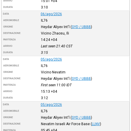
15:01
+04
ARRIVO
3:10
DURATA
06/ago/2026
DATA
IL76
AEROMOBILE
Heydar Aliyev Int'l
(
GYD / UBBB
)
ORIGINE
Vicino Zhaosu, Ili
DESTINAZIONE
14:24
+04
PARTENZA
Last seen 21:40
CST
ARRIVO
3:15
DURATA
05/ago/2026
DATA
IL76
AEROMOBILE
Vicino Nevatim
ORIGINE
Heydar Aliyev Int'l
(
GYD / UBBB
)
DESTINAZIONE
First seen 11:00
IDT
PARTENZA
15:13
+04
ARRIVO
3:12
DURATA
05/ago/2026
DATA
IL76
AEROMOBILE
Heydar Aliyev Int'l
(
GYD / UBBB
)
ORIGINE
Nevatim Israeli Air Force Base
(
LLNV
)
DESTINAZIONE
05:45
+04
PARTENZA