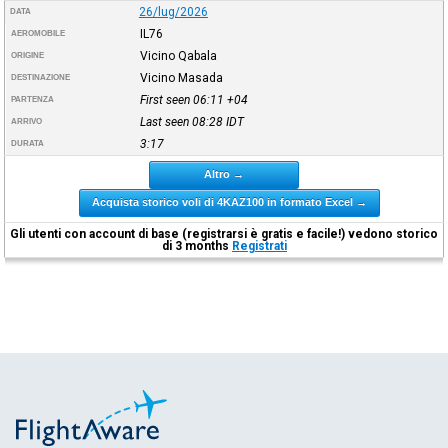
26/lug/2026
DATA
IL76
AEROMOBILE
Vicino Qabala
ORIGINE
Vicino Masada
DESTINAZIONE
First seen 06:11
+04
PARTENZA
Last seen 08:28
IDT
ARRIVO
3:17
DURATA
Altro →
Acquista storico voli di 4KAZ100 in formato Excel →
Gli utenti con account di base (registrarsi è gratis e facile!) vedono storico
di 3 months
Registrati