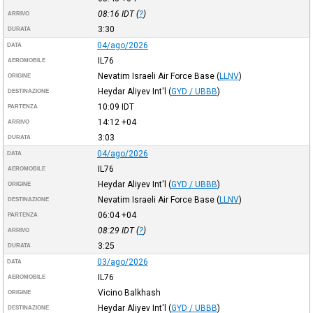
08:16
IDT
(
?
)
ARRIVO
3:30
DURATA
04/ago/2026
DATA
IL76
AEROMOBILE
Nevatim Israeli Air Force Base
(
LLNV
)
ORIGINE
Heydar Aliyev Int'l
(
GYD / UBBB
)
DESTINAZIONE
10:09
IDT
PARTENZA
14:12
+04
ARRIVO
3:03
DURATA
04/ago/2026
DATA
IL76
AEROMOBILE
Heydar Aliyev Int'l
(
GYD / UBBB
)
ORIGINE
Nevatim Israeli Air Force Base
(
LLNV
)
DESTINAZIONE
06:04
+04
PARTENZA
08:29
IDT
(
?
)
ARRIVO
3:25
DURATA
03/ago/2026
DATA
IL76
AEROMOBILE
Vicino Balkhash
ORIGINE
Heydar Aliyev Int'l
(
GYD / UBBB
)
DESTINAZIONE