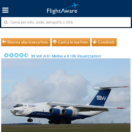
Ritorna alla ricerca foto
Carica le tue foto
Condividi
39
Voti (
4.61
Media) e
9.106
Visualizzazioni