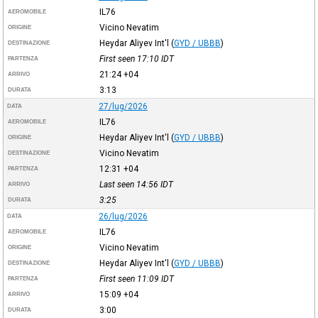
IL76
AEROMOBILE
Vicino Nevatim
ORIGINE
Heydar Aliyev Int'l
(
GYD / UBBB
)
DESTINAZIONE
First seen 17:10
IDT
PARTENZA
21:24
+04
ARRIVO
3:13
DURATA
27/lug/2026
DATA
IL76
AEROMOBILE
Heydar Aliyev Int'l
(
GYD / UBBB
)
ORIGINE
Vicino Nevatim
DESTINAZIONE
12:31
+04
PARTENZA
Last seen 14:56
IDT
ARRIVO
3:25
DURATA
26/lug/2026
DATA
IL76
AEROMOBILE
Vicino Nevatim
ORIGINE
Heydar Aliyev Int'l
(
GYD / UBBB
)
DESTINAZIONE
First seen 11:09
IDT
PARTENZA
15:09
+04
ARRIVO
3:00
DURATA