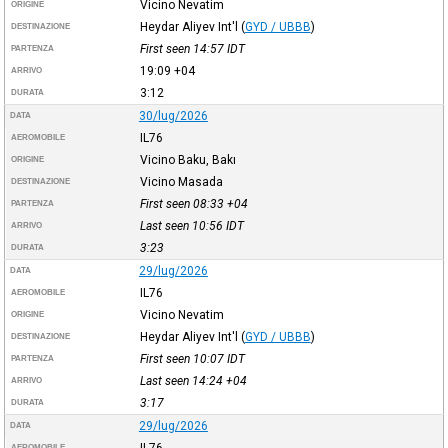
Vicino Nevatim
ORIGINE
Heydar Aliyev Int'l
(
GYD / UBBB
)
DESTINAZIONE
First seen 14:57
IDT
PARTENZA
19:09
+04
ARRIVO
3:12
DURATA
30/lug/2026
DATA
IL76
AEROMOBILE
Vicino Baku, Bakı
ORIGINE
Vicino Masada
DESTINAZIONE
First seen 08:33
+04
PARTENZA
Last seen 10:56
IDT
ARRIVO
3:23
DURATA
29/lug/2026
DATA
IL76
AEROMOBILE
Vicino Nevatim
ORIGINE
Heydar Aliyev Int'l
(
GYD / UBBB
)
DESTINAZIONE
First seen 10:07
IDT
PARTENZA
Last seen 14:24
+04
ARRIVO
3:17
DURATA
29/lug/2026
DATA
IL76
AEROMOBILE