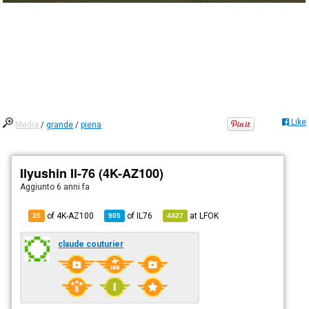
Like
Media
/
grande
/
piena
Ilyushin Il-76 (4K-AZ100)
Aggiunto
6 anni fa
of 4K-AZ100
of
IL76
at
LFOK
35
905
4427
claude couturier