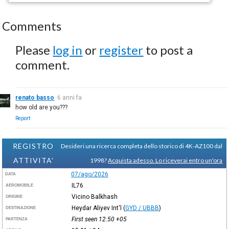
Comments
Please
log in
or
register
to post a
comment.
renato basso
6 anni fa
how old are you???
Report
REGISTRO
Desideri una ricerca completa dello storico di 4K-AZ100 dal
ATTIVITA'
1998?
Acquista adesso. Lo riceverai entro un'ora
07/ago/2026
DATA
IL76
AEROMOBILE
Vicino Balkhash
ORIGINE
Heydar Aliyev Int'l
(
GYD / UBBB
)
DESTINAZIONE
First seen 12:50
+05
PARTENZA