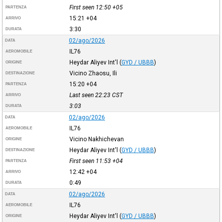
First seen 12:50
+05
PARTENZA
15:21
+04
ARRIVO
3:30
DURATA
02/ago/2026
DATA
IL76
AEROMOBILE
Heydar Aliyev Int'l
(
GYD / UBBB
)
ORIGINE
Vicino Zhaosu, Ili
DESTINAZIONE
15:20
+04
PARTENZA
Last seen 22:23
CST
ARRIVO
3:03
DURATA
02/ago/2026
DATA
IL76
AEROMOBILE
Vicino Nakhichevan
ORIGINE
Heydar Aliyev Int'l
(
GYD / UBBB
)
DESTINAZIONE
First seen 11:53
+04
PARTENZA
12:42
+04
ARRIVO
0:49
DURATA
02/ago/2026
DATA
IL76
AEROMOBILE
Heydar Aliyev Int'l
(
GYD / UBBB
)
ORIGINE