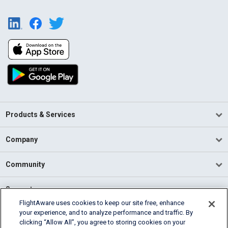
Products & Services
Company
Community
Support
FlightAware uses cookies to keep our site free, enhance
your experience, and to analyze performance and traffic. By
English (USA)
clicking “Allow All”, you agree to storing cookies on your
2026 FlightAware