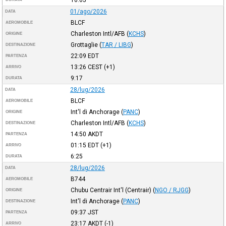
01/ago/2026
DATA
BLCF
AEROMOBILE
Charleston Intl/AFB
(
KCHS
)
ORIGINE
Grottaglie
(
TAR / LIBG
)
DESTINAZIONE
22:09
EDT
PARTENZA
13:26
CEST
(+1)
ARRIVO
9:17
DURATA
28/lug/2026
DATA
BLCF
AEROMOBILE
Int'l di Anchorage
(
PANC
)
ORIGINE
Charleston Intl/AFB
(
KCHS
)
DESTINAZIONE
14:50
AKDT
PARTENZA
01:15
EDT
(+1)
ARRIVO
6:25
DURATA
28/lug/2026
DATA
B744
AEROMOBILE
Chubu Centrair Int'l (Centrair)
(
NGO / RJGG
)
ORIGINE
Int'l di Anchorage
(
PANC
)
DESTINAZIONE
09:37
JST
PARTENZA
23:17
AKDT
(-1)
ARRIVO