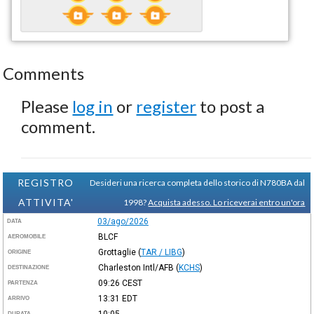
Comments
Please
log in
or
register
to post a
comment.
REGISTRO
Desideri una ricerca completa dello storico di N780BA dal
ATTIVITA'
1998?
Acquista adesso. Lo riceverai entro un'ora
03/ago/2026
DATA
BLCF
AEROMOBILE
Grottaglie
(
TAR / LIBG
)
ORIGINE
Charleston Intl/AFB
(
KCHS
)
DESTINAZIONE
09:26
CEST
PARTENZA
13:31
EDT
ARRIVO
10:05
DURATA