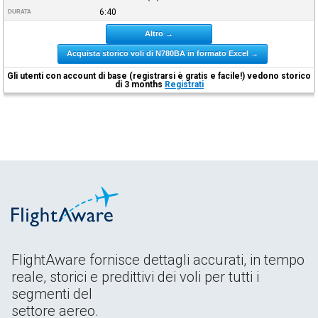
6:40
DURATA
Altro →
Acquista storico voli di N780BA in formato Excel →
Gli utenti con account di base (registrarsi è gratis e facile!) vedono storico
di 3 months
Registrati
FlightAware fornisce dettagli accurati, in tempo
reale, storici e predittivi dei voli per tutti i
segmenti del
settore aereo.