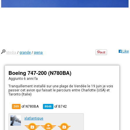
Like
Media
/
grande
/
piena
Boeing 747-200 (N780BA)
Aggiunto
6 anni fa
Tranquillement installé sur une plage de Vendée le 19 juin je vois
passer cet avion qui faisait le parcours entre Charlotte (USA) et
Taronto (Italie)
of N780BA
of
B742
269
8646
xlatlantique