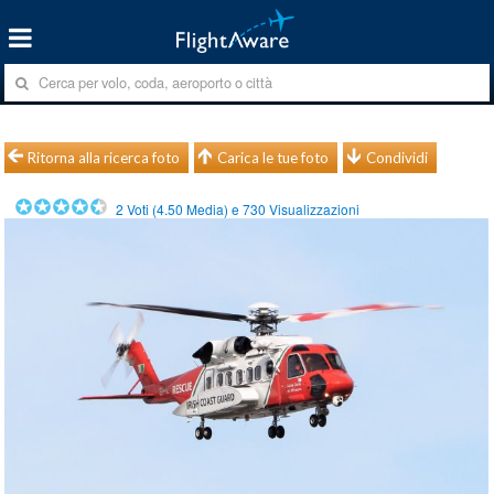
Ritorna alla ricerca foto
Carica le tue foto
Condividi
2
Voti (
4.50
Media) e
730
Visualizzazioni