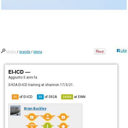
Like
Media
/
grande
/
piena
EI-ICD —
Aggiunto
5 anni fa
S-92A EI-ICD training at shannon 17/3/21.
of EI-ICD
of
S92A
at
EINN
25
33
14105
Brian Buckley