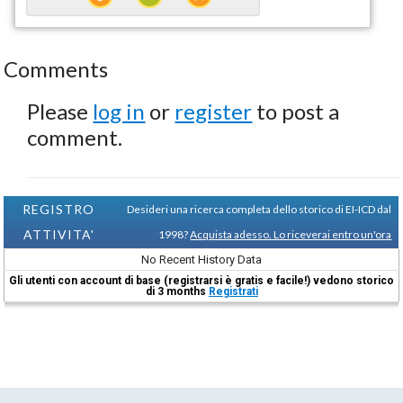
Comments
Please
log in
or
register
to post a
comment.
REGISTRO
Desideri una ricerca completa dello storico di EI-ICD dal
ATTIVITA'
1998?
Acquista adesso. Lo riceverai entro un'ora
No Recent History Data
Gli utenti con account di base (registrarsi è gratis e facile!) vedono storico
di 3 months
Registrati