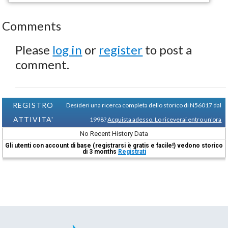
Comments
Please
log in
or
register
to post a
comment.
REGISTRO
Desideri una ricerca completa dello storico di N56017 dal
ATTIVITA'
1998?
Acquista adesso. Lo riceverai entro un'ora
No Recent History Data
Gli utenti con account di base (registrarsi è gratis e facile!) vedono storico
di 3 months
Registrati