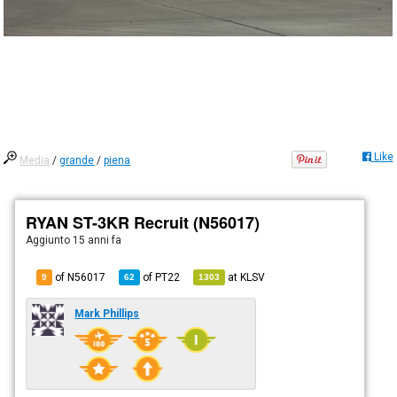
Like
Media
/
grande
/
piena
RYAN ST-3KR Recruit (N56017)
Aggiunto
15 anni fa
of N56017
of
PT22
at
KLSV
9
62
1303
Mark Phillips