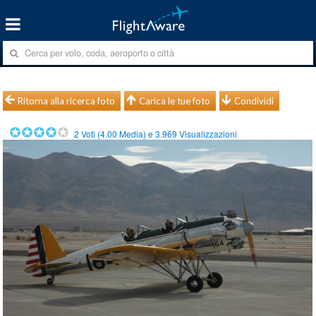
Ritorna alla ricerca foto
Carica le tue foto
Condividi
2
Voti (
4.00
Media) e
3.969
Visualizzazioni