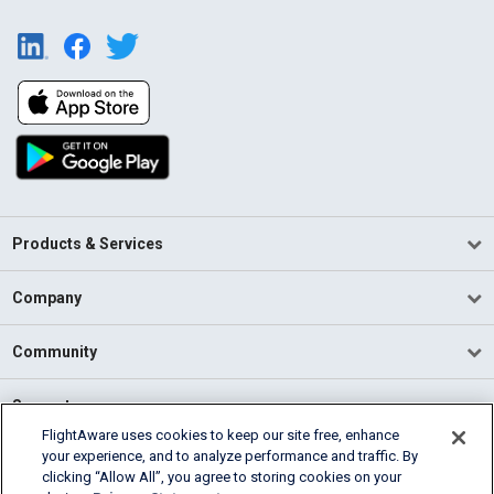
Products & Services
Company
Community
Support
FlightAware uses cookies to keep our site free, enhance
your experience, and to analyze performance and traffic. By
English (USA)
clicking “Allow All”, you agree to storing cookies on your
2026 FlightAware