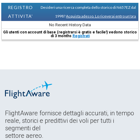
REGISTRO
Desideri una ricerca completa dello storico di N657EZ dal
ATTIVITA'
1998?
Acquista adesso. Lo riceverai entro un'ora
No Recent History Data
Gli utenti con account di base (registrarsi è gratis e facile!) vedono storico
di 3 months
Registrati
FlightAware fornisce dettagli accurati, in tempo
reale, storici e predittivi dei voli per tutti i
segmenti del
settore aereo.