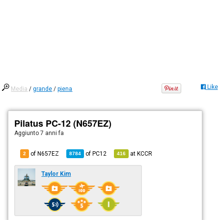
Like
Media
/
grande
/
piena
Pilatus PC-12 (N657EZ)
Aggiunto
7 anni fa
of N657EZ
of
PC12
at
KCCR
2
8784
416
Taylor Kim