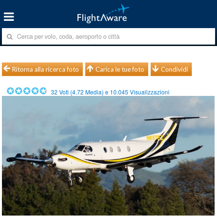
Ritorna alla ricerca foto
Carica le tue foto
Condividi
32
Voti (
4.72
Media) e
10.045
Visualizzazioni