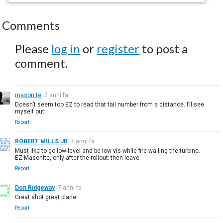
Comments
Please
log in
or
register
to post a
comment.
masonite
7 anni fa
Doesn’t seem too EZ to read that tail number from a distance. I’ll see
myself out.
Report
ROBERT MILLS JR
7 anni fa
Must like to go low-level and be low-vis while fire-walling the turbine.
EZ Masonite, only after the rollout; then leave.
Report
Don Ridgeway
7 anni fa
Great shot great plane
Report