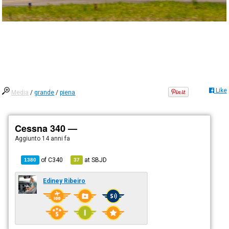
Like
Media
/
grande
/
piena
Cessna 340 —
Aggiunto
14 anni fa
of
C340
at
SBJD
1380
37
Ediney Ribeiro