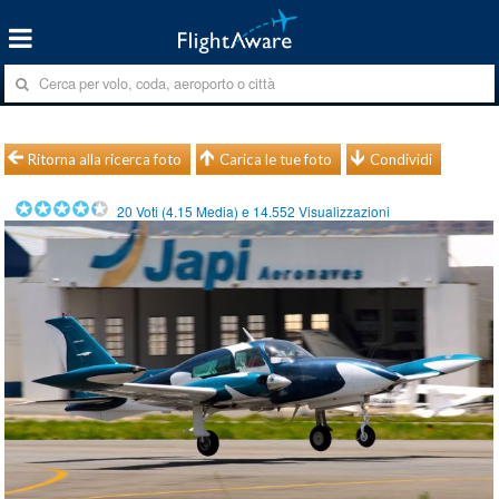
Ritorna alla ricerca foto
Carica le tue foto
Condividi
20
Voti (
4.15
Media) e
14.552
Visualizzazioni