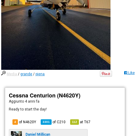
Like
Media
/
grande
/
piena
Cessna Centurion (N4620Y)
Aggiunto
4 anni fa
Ready to start the day!
of N4620Y
of
C210
at
T67
4
3301
112
Daniel Millican