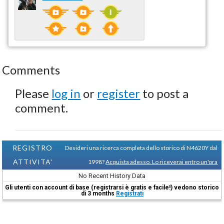
Comments
Please
log in
or
register
to post a
comment.
REGISTRO
Desideri una ricerca completa dello storico di N4620Y dal
ATTIVITA'
1998?
Acquista adesso. Lo riceverai entro un'ora
No Recent History Data
Gli utenti con account di base (registrarsi è gratis e facile!) vedono storico
di 3 months
Registrati