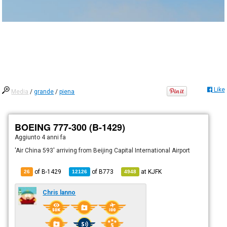
Like
Media
/
grande
/
piena
BOEING 777-300 (B-1429)
Aggiunto
4 anni fa
'Air China 593' arriving from Beijing Capital International Airport
of B-1429
of
B773
at
KJFK
26
12126
4948
Chris lanno