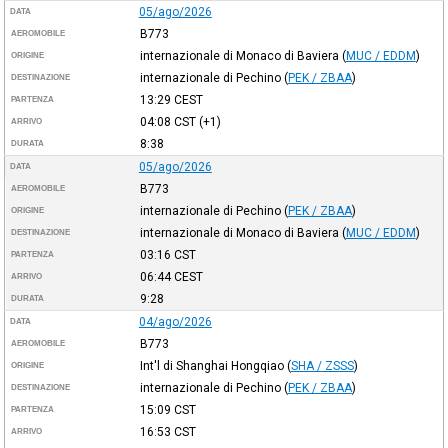
05/ago/2026
DATA
B773
AEROMOBILE
internazionale di Monaco di Baviera
(
MUC / EDDM
)
ORIGINE
internazionale di Pechino
(
PEK / ZBAA
)
DESTINAZIONE
13:29
CEST
PARTENZA
04:08
CST
(+1)
ARRIVO
8:38
DURATA
05/ago/2026
DATA
B773
AEROMOBILE
internazionale di Pechino
(
PEK / ZBAA
)
ORIGINE
internazionale di Monaco di Baviera
(
MUC / EDDM
)
DESTINAZIONE
03:16
CST
PARTENZA
06:44
CEST
ARRIVO
9:28
DURATA
04/ago/2026
DATA
B773
AEROMOBILE
Int'l di Shanghai Hongqiao
(
SHA / ZSSS
)
ORIGINE
internazionale di Pechino
(
PEK / ZBAA
)
DESTINAZIONE
15:09
CST
PARTENZA
16:53
CST
ARRIVO