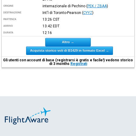
internazionale di Pechino
(
PEK / ZBAA
)
ORIGINE
Int'l di Toronto-Pearson
(
CYYZ
)
DESTINAZIONE
13:26
CST
PARTENZA
13:42
EDT
ARRIVO
12:16
DURATA
Altro →
Acquista storico voli di B1429 in formato Excel →
Gli utenti con account di base (registrarsi è gratis e facile!) vedono storico
di 3 months
Registrati