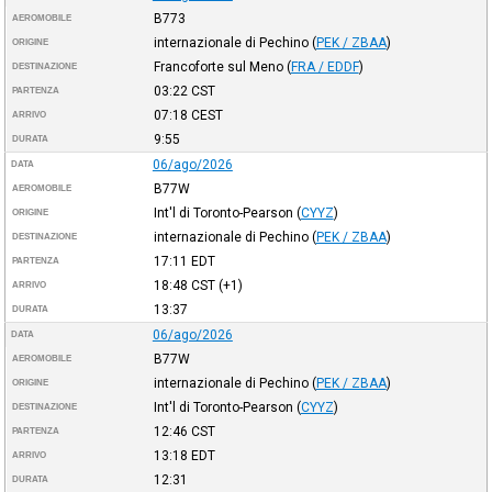
B773
AEROMOBILE
internazionale di Pechino
(
PEK / ZBAA
)
ORIGINE
Francoforte sul Meno
(
FRA / EDDF
)
DESTINAZIONE
03:22
CST
PARTENZA
07:18
CEST
ARRIVO
9:55
DURATA
06/ago/2026
DATA
B77W
AEROMOBILE
Int'l di Toronto-Pearson
(
CYYZ
)
ORIGINE
internazionale di Pechino
(
PEK / ZBAA
)
DESTINAZIONE
17:11
EDT
PARTENZA
18:48
CST
(+1)
ARRIVO
13:37
DURATA
06/ago/2026
DATA
B77W
AEROMOBILE
internazionale di Pechino
(
PEK / ZBAA
)
ORIGINE
Int'l di Toronto-Pearson
(
CYYZ
)
DESTINAZIONE
12:46
CST
PARTENZA
13:18
EDT
ARRIVO
12:31
DURATA