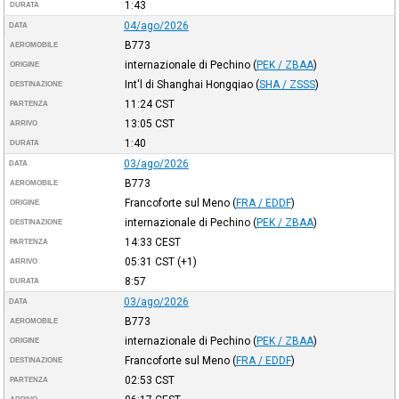
1:43
DURATA
04/ago/2026
DATA
B773
AEROMOBILE
internazionale di Pechino
(
PEK / ZBAA
)
ORIGINE
Int'l di Shanghai Hongqiao
(
SHA / ZSSS
)
DESTINAZIONE
11:24
CST
PARTENZA
13:05
CST
ARRIVO
1:40
DURATA
03/ago/2026
DATA
B773
AEROMOBILE
Francoforte sul Meno
(
FRA / EDDF
)
ORIGINE
internazionale di Pechino
(
PEK / ZBAA
)
DESTINAZIONE
14:33
CEST
PARTENZA
05:31
CST
(+1)
ARRIVO
8:57
DURATA
03/ago/2026
DATA
B773
AEROMOBILE
internazionale di Pechino
(
PEK / ZBAA
)
ORIGINE
Francoforte sul Meno
(
FRA / EDDF
)
DESTINAZIONE
02:53
CST
PARTENZA