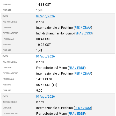
14:18
CST
ARRIVO
1:44
DURATA
02/ago/2026
DATA
B773
AEROMOBILE
internazionale di Pechino
(
PEK / ZBAA
)
ORIGINE
Int'l di Shanghai Hongqiao
(
SHA / ZSSS
)
DESTINAZIONE
08:41
CST
PARTENZA
10:22
CST
ARRIVO
1:41
DURATA
01/ago/2026
DATA
B773
AEROMOBILE
Francoforte sul Meno
(
FRA / EDDF
)
ORIGINE
internazionale di Pechino
(
PEK / ZBAA
)
DESTINAZIONE
14:51
CEST
PARTENZA
05:52
CST
(+1)
ARRIVO
9:00
DURATA
01/ago/2026
DATA
B773
AEROMOBILE
internazionale di Pechino
(
PEK / ZBAA
)
ORIGINE
Francoforte sul Meno
(
FRA / EDDF
)
DESTINAZIONE