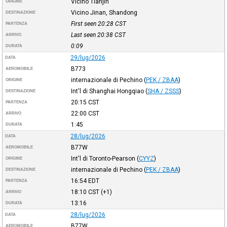
Vicino Tianjin
ORIGINE
Vicino Jinan, Shandong
DESTINAZIONE
First seen 20:28
CST
PARTENZA
Last seen 20:38
CST
ARRIVO
0:09
DURATA
29/lug/2026
DATA
B773
AEROMOBILE
internazionale di Pechino
(
PEK / ZBAA
)
ORIGINE
Int'l di Shanghai Hongqiao
(
SHA / ZSSS
)
DESTINAZIONE
20:15
CST
PARTENZA
22:00
CST
ARRIVO
1:45
DURATA
28/lug/2026
DATA
B77W
AEROMOBILE
Int'l di Toronto-Pearson
(
CYYZ
)
ORIGINE
internazionale di Pechino
(
PEK / ZBAA
)
DESTINAZIONE
16:54
EDT
PARTENZA
18:10
CST
(+1)
ARRIVO
13:16
DURATA
28/lug/2026
DATA
B77W
AEROMOBILE