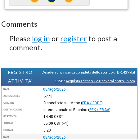
Comments
Please
log in
or
register
to post a
comment.
REGISTRO
Desideri una ricerca completa dello storico di B-1429 dal
ATTIVITA'
1998?
Acquista adesso. Lo riceverai entro un'ora
08/ago/2026
DATA
B773
AEROMOBILE
Francoforte sul Meno
(
FRA / EDDF
)
ORIGINE
internazionale di Pechino
(
PEK / ZBAA
)
DESTINAZIONE
14:48
CEST
PARTENZA
05:09
CST
(+1)
ARRIVO
8:20
DURATA
08/ago/2026
DATA