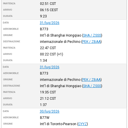
02:51
CST
PARTENZA
06:15
CEST
ARRIVO
9:23
DURATA
31/lug/2026
DATA
B773
AEROMOBILE
Int'l di Shanghai Hongqiao
(
SHA / ZSSS
)
ORIGINE
internazionale di Pechino
(
PEK / ZBAA
)
DESTINAZIONE
22:47
CST
PARTENZA
00:22
CST
(+1)
ARRIVO
1:34
DURATA
31/lug/2026
DATA
B773
AEROMOBILE
internazionale di Pechino
(
PEK / ZBAA
)
ORIGINE
Int'l di Shanghai Hongqiao
(
SHA / ZSSS
)
DESTINAZIONE
19:35
CST
PARTENZA
21:12
CST
ARRIVO
1:37
DURATA
30/lug/2026
DATA
B77W
AEROMOBILE
Int'l di Toronto-Pearson
(
CYYZ
)
ORIGINE