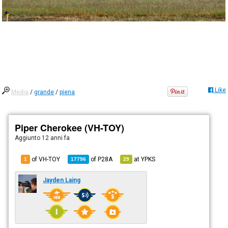
Like
Media
/
grande
/
piena
Piper Cherokee (VH-TOY)
Aggiunto
12 anni fa
of VH-TOY
of
P28A
at
YPKS
1
17796
29
Jayden Laing