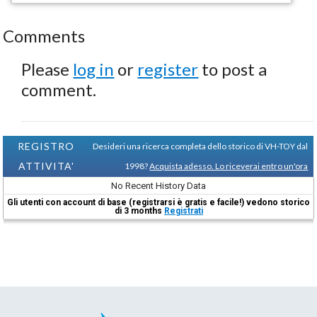
Comments
Please
log in
or
register
to post a
comment.
REGISTRO
Desideri una ricerca completa dello storico di VH-TOY dal
ATTIVITA'
1998?
Acquista adesso. Lo riceverai entro un'ora
No Recent History Data
Gli utenti con account di base (registrarsi è gratis e facile!) vedono storico
di 3 months
Registrati