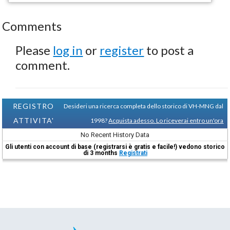
Comments
Please
log in
or
register
to post a
comment.
REGISTRO
Desideri una ricerca completa dello storico di VH-MNG dal
ATTIVITA'
1998?
Acquista adesso. Lo riceverai entro un'ora
No Recent History Data
Gli utenti con account di base (registrarsi è gratis e facile!) vedono storico
di 3 months
Registrati