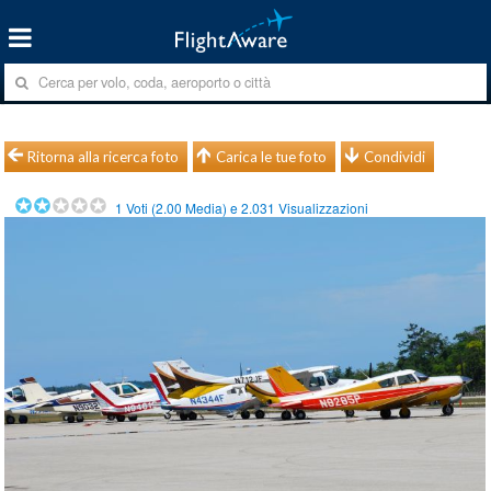
Ritorna alla ricerca foto
Carica le tue foto
Condividi
1
Voti (
2.00
Media) e
2.031
Visualizzazioni