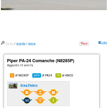
Like
Media
/
grande
/
piena
Piper PA-24 Comanche (N8285P)
Aggiunto
10 anni fa
of N8285P
of
PA24
at
KMCD
1
2079
73
Greg Peters