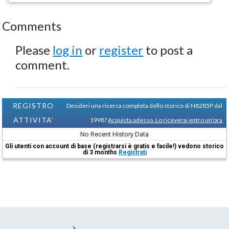
Comments
Please
log in
or
register
to post a
comment.
REGISTRO
Desideri una ricerca completa dello storico di N8285P dal
ATTIVITA'
1998?
Acquista adesso. Lo riceverai entro un'ora
No Recent History Data
Gli utenti con account di base (registrarsi è gratis e facile!) vedono storico
di 3 months
Registrati