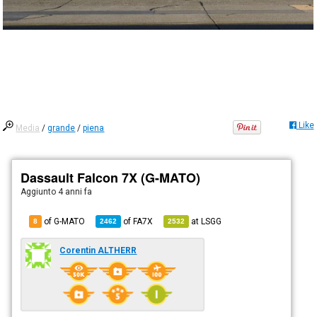
Like
Media
/
grande
/
piena
Dassault Falcon 7X (G-MATO)
Aggiunto
4 anni fa
of G-MATO
of
FA7X
at
LSGG
8
2462
2532
Corentin ALTHERR