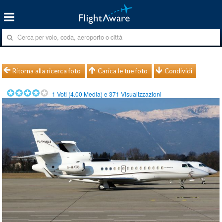
Ritorna alla ricerca foto
Carica le tue foto
Condividi
1
Voti (
4.00
Media) e
371
Visualizzazioni