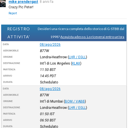
mike prendergast
8 anni fa
Crazy Pic Peter!
Report
REGISTRO
Desideri una ricerca completa dello storico di G-STBB dal
ATTIVITA'
1998?
Acquista adesso. Lo riceverai entro un'ora
08/ago/2026
DATA
B77W
AEROMOBILE
Londra-Heathrow
(
LHR / EGLL
)
ORIGINE
Int'l di Los Angeles
(
KLAX
)
DESTINAZIONE
11:50
BST
PARTENZA
14:45
PDT
ARRIVO
Schedulato
DURATA
08/ago/2026
DATA
B77W
AEROMOBILE
Int'l di Mumbai
(
BOM / VABB
)
ORIGINE
Londra-Heathrow
(
LHR / EGLL
)
DESTINAZIONE
01:50
IST
PARTENZA
06:50
BST
ARRIVO
Schedulato
DURATA