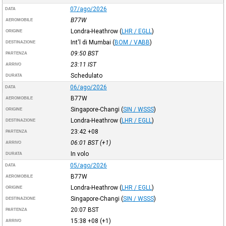
07/ago/2026
DATA
B77W
AEROMOBILE
Londra-Heathrow
(
LHR / EGLL
)
ORIGINE
Int'l di Mumbai
(
BOM / VABB
)
DESTINAZIONE
09:50
BST
PARTENZA
23:11
IST
ARRIVO
Schedulato
DURATA
06/ago/2026
DATA
B77W
AEROMOBILE
Singapore-Changi
(
SIN / WSSS
)
ORIGINE
Londra-Heathrow
(
LHR / EGLL
)
DESTINAZIONE
23:42
+08
PARTENZA
06:01
BST
(+1)
ARRIVO
In volo
DURATA
05/ago/2026
DATA
B77W
AEROMOBILE
Londra-Heathrow
(
LHR / EGLL
)
ORIGINE
Singapore-Changi
(
SIN / WSSS
)
DESTINAZIONE
20:07
BST
PARTENZA
15:38
+08
(+1)
ARRIVO