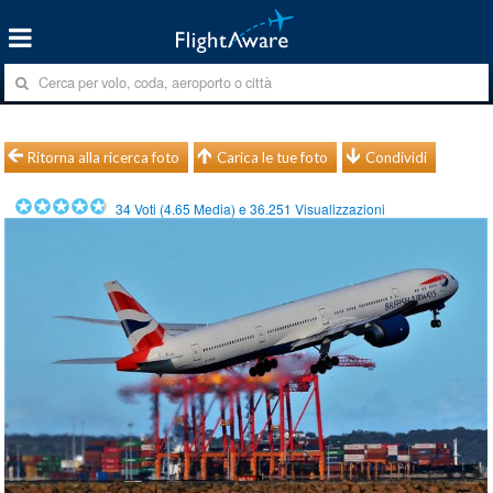
Ritorna alla ricerca foto
Carica le tue foto
Condividi
34
Voti (
4.65
Media) e
36.251
Visualizzazioni