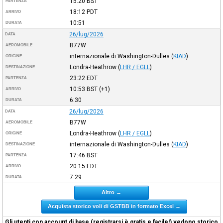
15:20
BST
PARTENZA
18:12
PDT
ARRIVO
10:51
DURATA
26/lug/2026
DATA
B77W
AEROMOBILE
internazionale di Washington-Dulles
(
KIAD
)
ORIGINE
Londra-Heathrow
(
LHR / EGLL
)
DESTINAZIONE
23:22
EDT
PARTENZA
10:53
BST
(+1)
ARRIVO
6:30
DURATA
26/lug/2026
DATA
B77W
AEROMOBILE
Londra-Heathrow
(
LHR / EGLL
)
ORIGINE
internazionale di Washington-Dulles
(
KIAD
)
DESTINAZIONE
17:46
BST
PARTENZA
20:15
EDT
ARRIVO
7:29
DURATA
Altro →
Acquista storico voli di GSTBB in formato Excel →
Gli utenti con account di base (registrarsi è gratis e facile!) vedono storico