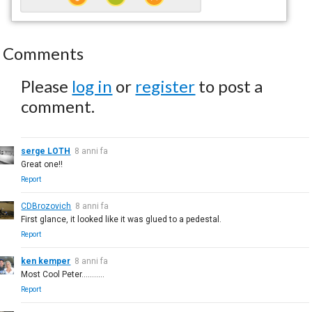
Comments
Please
log in
or
register
to post a
comment.
serge LOTH
8 anni fa
Great one!!
Report
CDBrozovich
8 anni fa
First glance, it looked like it was glued to a pedestal.
Report
ken kemper
8 anni fa
Most Cool Peter...........
Report