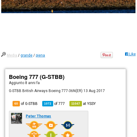
Like
Media
/
grande
/
piena
Boeing 777 (G-STBB)
Aggiunto
8 anni fa
G-STBB British Airways Boeing 777-36N(ER) 13 Aug 2017
of G-STBB
of
777
at
YSSY
60
1072
11047
Peter Thomas