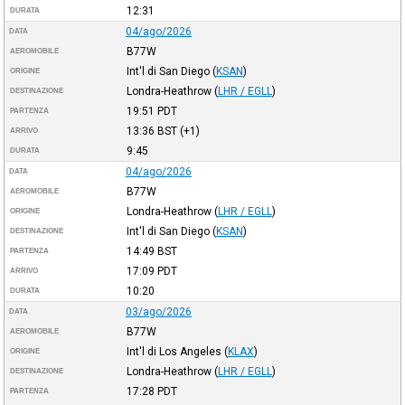
12:31
DURATA
04/ago/2026
DATA
B77W
AEROMOBILE
Int'l di San Diego
(
KSAN
)
ORIGINE
Londra-Heathrow
(
LHR / EGLL
)
DESTINAZIONE
19:51
PDT
PARTENZA
13:36
BST
(+1)
ARRIVO
9:45
DURATA
04/ago/2026
DATA
B77W
AEROMOBILE
Londra-Heathrow
(
LHR / EGLL
)
ORIGINE
Int'l di San Diego
(
KSAN
)
DESTINAZIONE
14:49
BST
PARTENZA
17:09
PDT
ARRIVO
10:20
DURATA
03/ago/2026
DATA
B77W
AEROMOBILE
Int'l di Los Angeles
(
KLAX
)
ORIGINE
Londra-Heathrow
(
LHR / EGLL
)
DESTINAZIONE
17:28
PDT
PARTENZA