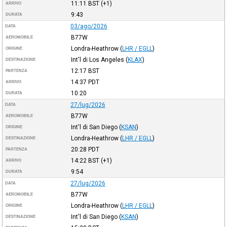
11:11
BST
(+1)
ARRIVO
9:43
DURATA
03/ago/2026
DATA
B77W
AEROMOBILE
Londra-Heathrow
(
LHR / EGLL
)
ORIGINE
Int'l di Los Angeles
(
KLAX
)
DESTINAZIONE
12:17
BST
PARTENZA
14:37
PDT
ARRIVO
10:20
DURATA
27/lug/2026
DATA
B77W
AEROMOBILE
Int'l di San Diego
(
KSAN
)
ORIGINE
Londra-Heathrow
(
LHR / EGLL
)
DESTINAZIONE
20:28
PDT
PARTENZA
14:22
BST
(+1)
ARRIVO
9:54
DURATA
27/lug/2026
DATA
B77W
AEROMOBILE
Londra-Heathrow
(
LHR / EGLL
)
ORIGINE
Int'l di San Diego
(
KSAN
)
DESTINAZIONE