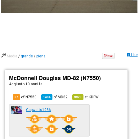
Like
Media
/
grande
/
piena
McDonnell Douglas MD-82 (N7550)
Aggiunto
10 anni fa
of N7550
of
MD82
at
KDFW
27
1484
9929
Capwatts1986