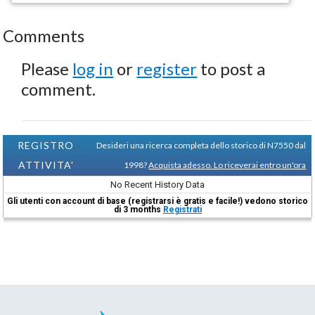
Comments
Please
log in
or
register
to post a
comment.
REGISTRO
Desideri una ricerca completa dello storico di N7550 dal
ATTIVITA'
1998?
Acquista adesso. Lo riceverai entro un'ora
No Recent History Data
Gli utenti con account di base (registrarsi è gratis e facile!) vedono storico
di 3 months
Registrati