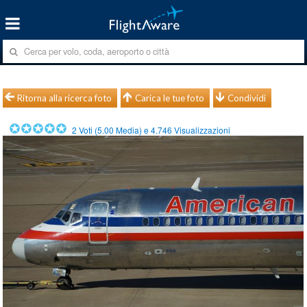
Ritorna alla ricerca foto
Carica le tue foto
Condividi
2
Voti (
5.00
Media) e
4.746
Visualizzazioni