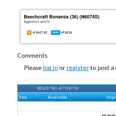
Beechcraft Bonanza (36) (N6074S)
Aggiunto
6 anni fa
of N6074S
of
BE36
5
5645
Comments
Please
log in
or
register
to post a
REGISTRO ATTIVITA'
Data
Aeromobile
Origi
Gli utent