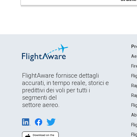
Pr
Ae
Fi
FlightAware fornisce dettagli
Fl
accurati, in tempo reale, storici e
Rap
predittivi dei voli per tutti i
Rap
segmenti del
settore aereo.
Fl
Ab
Fl
Fl