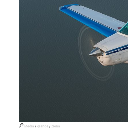
Media
/
grande
/
piena