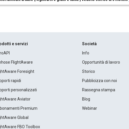
odotti e servizi
Società
roAPI
Info
rehose FlightAware
Opportunità di lavoro
ightAware Foresight
Storico
porti rapidi
Pubblicizza con noi
porti personalizzati
Rassegna stampa
ightAware Aviator
Blog
bonamenti Premium
Webinar
ightAware Global
ightAware FBO Toolbox