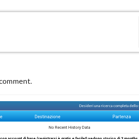
 comment.
Desideri una ricerca completa dello
ne
Destinazione
Partenza
No Recent History Data
i con account di base (registrarsi è gratis e facile!) vedono storico di 3 months