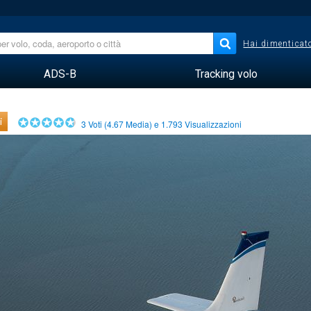
Hai dimenticato
ADS-B
Tracking volo
i
3
Voti (
4.67
Media) e
1.793
Visualizzazioni