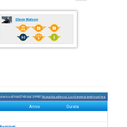
Glenn Watson
 storico di N6074S dal 1998?
Acquista adesso. Lo riceverai entro un'ora
Arrivo
Durata
Registrati