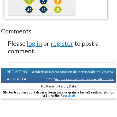
Comments
Please
log in
or
register
to post a
comment.
REGISTRO
Desideri una ricerca completa dello storico di NMB9802 dal
ATTIVITA'
1998?
Acquista adesso. Lo riceverai entro un'ora
No Recent History Data
Gli utenti con account di base (registrarsi è gratis e facile!) vedono storico
di 3 months
Registrati