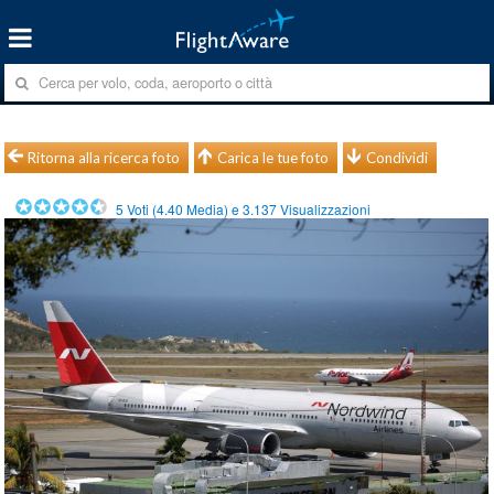
Ritorna alla ricerca foto
Carica le tue foto
Condividi
5
Voti (
4.40
Media) e
3.137
Visualizzazioni