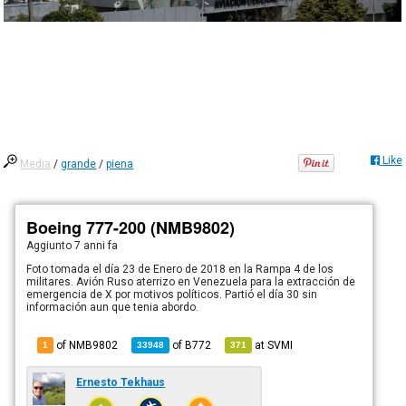
Like
Media
/
grande
/
piena
Boeing 777-200 (NMB9802)
Aggiunto
7 anni fa
Foto tomada el día 23 de Enero de 2018 en la Rampa 4 de los
militares. Avión Ruso aterrizo en Venezuela para la extracción de
emergencia de X por motivos políticos. Partió el día 30 sin
información aun que tenia abordo.
of NMB9802
of
B772
at
SVMI
1
33948
371
Ernesto Tekhaus