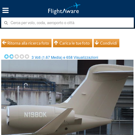
Ritorna alla ricerca foto
Carica le tue foto
Condividi
3
Voti (
1.67
Media) e
658
Visualizzazioni