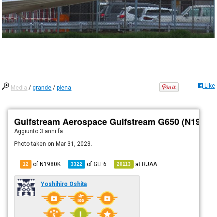
Like
Media
/
grande
/
piena
Gulfstream Aerospace Gulfstream G650 (N1980K
Aggiunto
3 anni fa
Photo taken on Mar 31, 2023.
of N1980K
of
GLF6
at
RJAA
12
3322
20113
Yoshihiro Oshita