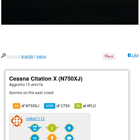
Like
Media
/
grande
/
piena
Cessna Citation X (N750XJ)
Aggiunto
15 anni fa
Sunrise on the east coast
of N750XJ
of
C750
at
KFLO
24
3705
25
miker1112