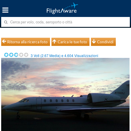
Ritorna alla ricerca foto
Carica le tue foto
Condividi
3
Voti (
2.67
Media) e
4.604
Visualizzazioni