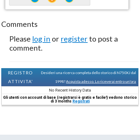
Comments
Please
log in
or
register
to post a
comment.
REGISTRO
Desideri una ricerca completa dello storico di N750XJ dal
ATTIVITA'
1998?
Acquista adesso. Lo riceverai entro un'ora
No Recent History Data
Gli utenti con account di base (registrarsi è gratis e facile!) vedono storico
di 3 months
Registrati