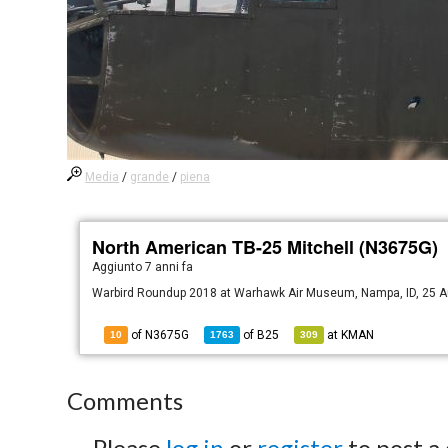
Media
/
grande
/
piena
North American TB-25 Mitchell (N3675G)
Aggiunto
7 anni fa
Warbird Roundup 2018 at Warhawk Air Museum, Nampa, ID, 25 
of N3675G
of
B25
at
KMAN
10
1763
309
Comments
Please
log in
or
register
to post a