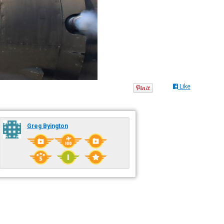
Like
Greg Byington