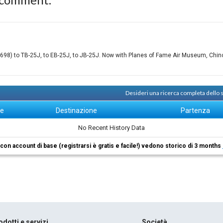
8) to TB-25J, to EB-25J, to JB-25J. Now with Planes of Fame Air Museum, Chino, 
Desideri una ricerca completa dello
ne
Destinazione
Partenza
No Recent History Data
i con account di base (registrarsi è gratis e facile!) vedono storico di 3 months
odotti e servizi
Società