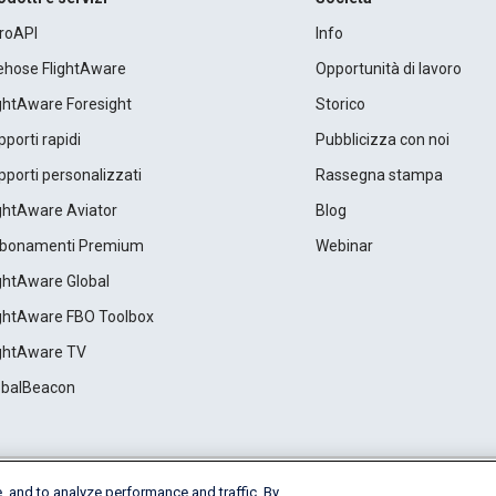
roAPI
Info
rehose FlightAware
Opportunità di lavoro
ightAware Foresight
Storico
porti rapidi
Pubblicizza con noi
porti personalizzati
Rassegna stampa
ightAware Aviator
Blog
bonamenti Premium
Webinar
ightAware Global
ightAware FBO Toolbox
ightAware TV
obalBeacon
, and to analyze performance and traffic. By
Cookie Settings