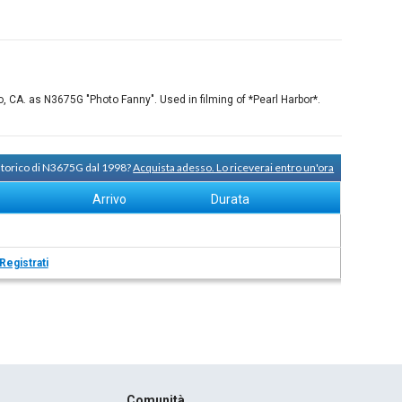
CA. as N3675G "Photo Fanny". Used in filming of *Pearl Harbor*.
 storico di N3675G dal 1998?
Acquista adesso. Lo riceverai entro un'ora
Arrivo
Durata
Registrati
Comunità