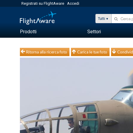
Registrati su FlightAware
Accedi
Tutti
Prodotti
Settori
Ritorna alla ricerca foto
Carica le tue foto
Condivid