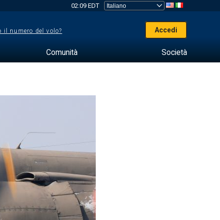
02:09 EDT
Accedi
 il numero del volo?
Comunità
Società