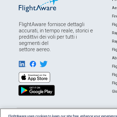
Ae
Fi
FlightAware fornisce dettagli
Fl
accurati, in tempo reale, storici e
Rap
predittivi dei voli per tutti i
Rap
segmenti del
settore aereo.
Fl
Ab
Fl
Fl
Fl
Gl
English (USA)
FlightAware uses cookies to keep our site free, enhance your experience
2026 FlightAware
Terms of Use
Privacy