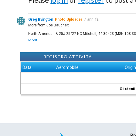
Greg Byington
Photo Uploader
7 anni fa
More from Joe Baugher:
North American B-25J-25/27-NC Mitchell, 44-30423 (MSN 108-3369
Report
REGISTRO ATTIVITA'
Data
Aeromobile
Origi
Gli utent
Pr