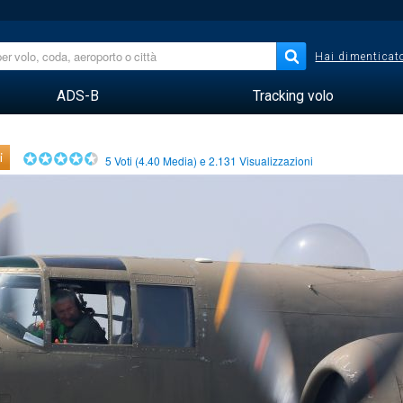
Hai dimenticato
ADS-B
Tracking volo
i
5
Voti (
4.40
Media) e
2.131
Visualizzazioni