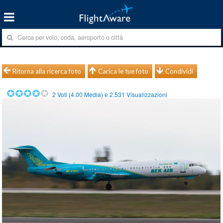
Ritorna alla ricerca foto
Carica le tue foto
Condividi
2
Voti (
4.00
Media) e
2.531
Visualizzazioni