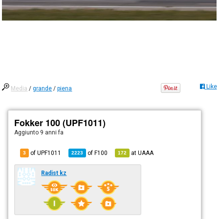
Like
Media
/
grande
/
piena
Fokker 100 (UPF1011)
Aggiunto
9 anni fa
of UPF1011
of
F100
at
UAAA
3
2223
172
Radist kz