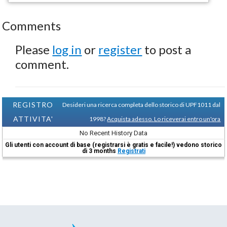
Comments
Please
log in
or
register
to post a
comment.
REGISTRO
Desideri una ricerca completa dello storico di UPF1011 dal
ATTIVITA'
1998?
Acquista adesso. Lo riceverai entro un'ora
No Recent History Data
Gli utenti con account di base (registrarsi è gratis e facile!) vedono storico
di 3 months
Registrati