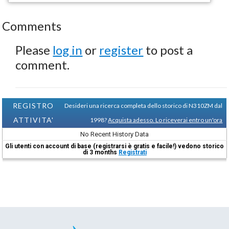
Comments
Please
log in
or
register
to post a
comment.
REGISTRO
Desideri una ricerca completa dello storico di N310ZM dal
ATTIVITA'
1998?
Acquista adesso. Lo riceverai entro un'ora
No Recent History Data
Gli utenti con account di base (registrarsi è gratis e facile!) vedono storico
di 3 months
Registrati