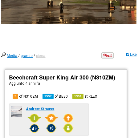
Like
Media
/
grande
/
piena
Beechcraft Super King Air 300 (N310ZM)
Aggiunto
4 anni fa
of N310ZM
of
BE30
at
KLEX
5
1597
1391
Andrew Strauss