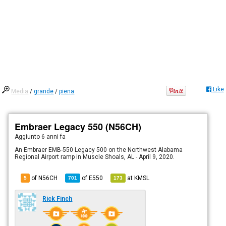
Like
Media
/
grande
/
piena
Embraer Legacy 550 (N56CH)
Aggiunto
6 anni fa
An Embraer EMB-550 Legacy 500 on the Northwest Alabama
Regional Airport ramp in Muscle Shoals, AL - April 9, 2020.
of N56CH
of
E550
at
KMSL
5
701
173
Rick Finch