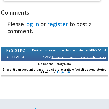
Comments
Please
log in
or
register
to post a
comment.
REGISTRO
Desideri una ricerca completa dello storico di PJ-MDB dal
ATTIVITA'
1998?
Acquista adesso. Lo riceverai entro un'ora
No Recent History Data
Gli utenti con account di base (registrarsi è gratis e facile!) vedono storico
di 3 months
Registrati