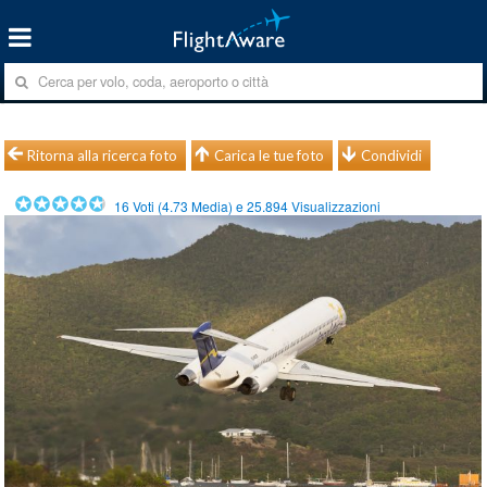
Ritorna alla ricerca foto
Carica le tue foto
Condividi
16
Voti (
4.73
Media) e
25.894
Visualizzazioni