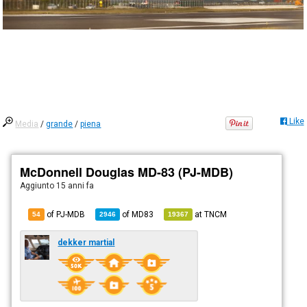
Like
Media
/
grande
/
piena
McDonnell Douglas MD-83 (PJ-MDB)
Aggiunto
15 anni fa
of PJ-MDB
of
MD83
at
TNCM
54
2946
19367
dekker martial