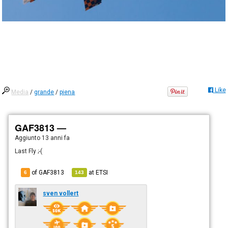
Like
Media
/
grande
/
piena
GAF3813 —
Aggiunto
13 anni fa
Last Fly ;-(
of GAF3813
at
ETSI
6
143
sven vollert