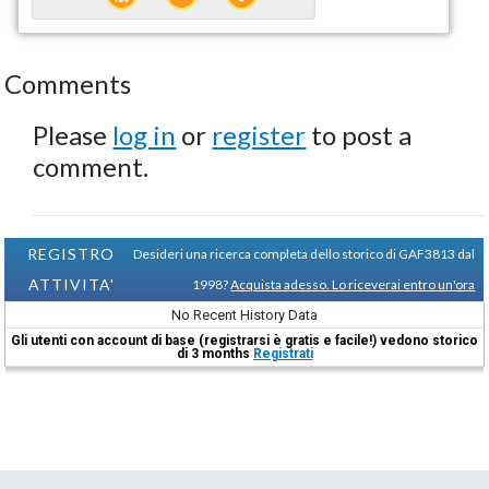
Comments
Please
log in
or
register
to post a
comment.
REGISTRO
Desideri una ricerca completa dello storico di GAF3813 dal
ATTIVITA'
1998?
Acquista adesso. Lo riceverai entro un'ora
No Recent History Data
Gli utenti con account di base (registrarsi è gratis e facile!) vedono storico
di 3 months
Registrati