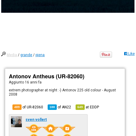
Like
Media
/
grande
/
piena
Antonov Antheus (UR-82060)
Aggiunto
16 anni fa
extrem photographer at night :-) Antonov 225 old colour - August
2008
of UR-82060
of
AN22
at
EDDP
489
188
649
sven vollert