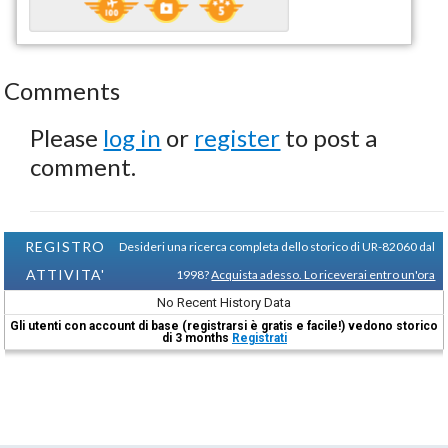
Comments
Please
log in
or
register
to post a
comment.
REGISTRO
Desideri una ricerca completa dello storico di UR-82060 dal
ATTIVITA'
1998?
Acquista adesso. Lo riceverai entro un'ora
No Recent History Data
Gli utenti con account di base (registrarsi è gratis e facile!) vedono storico
di 3 months
Registrati