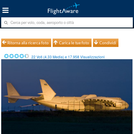
Ritorna alla ricerca foto
Carica le tue foto
Condividi
22
Voti (
4.33
Media) e
17.958
Visualizzazioni