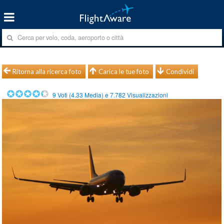
Ritorna alla ricerca foto
Carica le tue foto
Condividi
9
Voti (
4.33
Media) e
7.782
Visualizzazioni