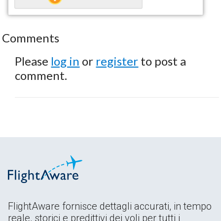
Comments
Please
log in
or
register
to post a
comment.
FlightAware fornisce dettagli accurati, in tempo
reale, storici e predittivi dei voli per tutti i