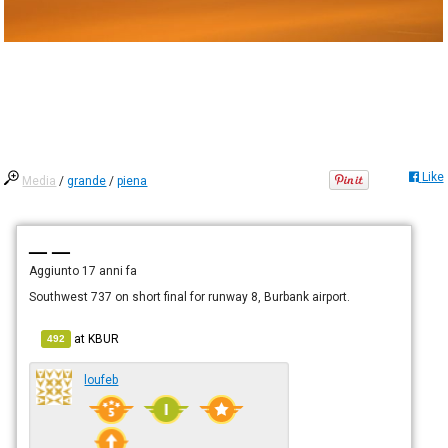
Like
Media
/
grande
/
piena
— —
Aggiunto
17 anni fa
Southwest 737 on short final for runway 8, Burbank airport.
at
KBUR
492
loufeb