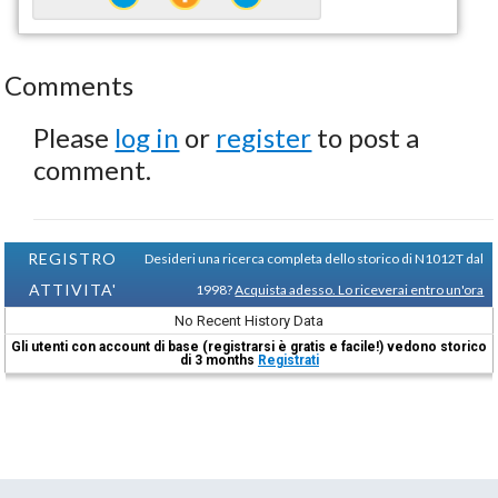
Comments
Please
log in
or
register
to post a
comment.
REGISTRO
Desideri una ricerca completa dello storico di N1012T dal
ATTIVITA'
1998?
Acquista adesso. Lo riceverai entro un'ora
No Recent History Data
Gli utenti con account di base (registrarsi è gratis e facile!) vedono storico
di 3 months
Registrati