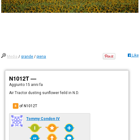
Like
Media
/
grande
/
piena
N1012T —
Aggiunto
15 anni fa
Air Tractor dusting sunflower feild in N.D.
of N1012T
8
Tommy Condon IV