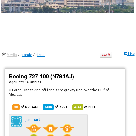
Like
Media
/
grande
/
piena
Boeing 727-100 (N794AJ)
Aggiunto
16 anni fa
G Force One taking off for a zero gravity ride over the Gulf of
Mexico.
of N794AJ
of
B721
at
KFLL
99
1486
4544
jcsimard