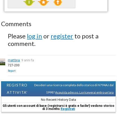
Comments
Please
log in
or
register
to post a
comment.
mattbna
9 anni fa
727-200
Report
REGISTRO
Desideri una ricerca completa dello storico di N794AJ dal
ATTIVITA'
1998?
Acquista adesso. Lo riceverai entro un'ora
No Recent History Data
Gli utenti con account di base (registrarsi è gratis e facile!) vedono storico
di 3 months
Registrati