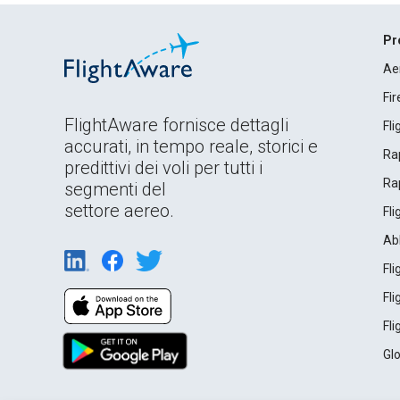
Pr
Ae
Fi
FlightAware fornisce dettagli
Fl
accurati, in tempo reale, storici e
Rap
predittivi dei voli per tutti i
Rap
segmenti del
settore aereo.
Fl
Ab
Fl
Fl
Fl
Gl