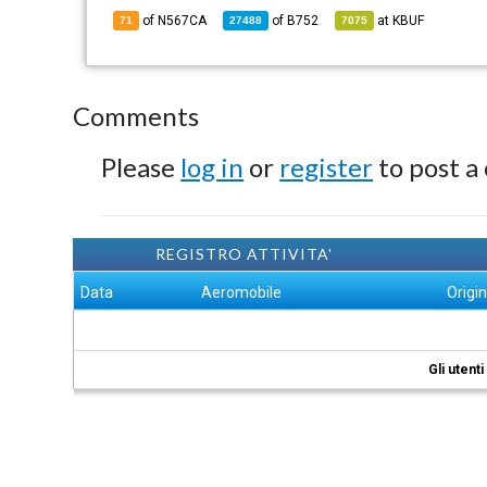
of N567CA
of
B752
at
KBUF
71
27488
7075
Comments
Please
log in
or
register
to post a
REGISTRO ATTIVITA'
Data
Aeromobile
Origi
Gli utent