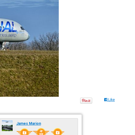
Like
James Marion