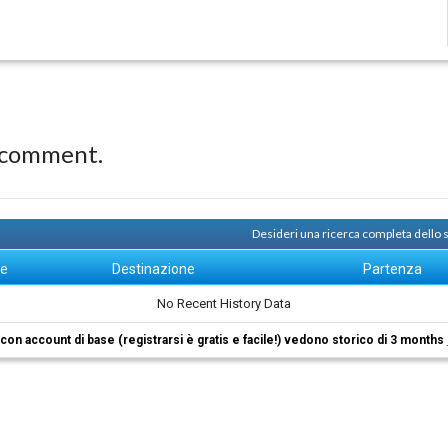
 comment.
Desideri una ricerca completa dello
ne
Destinazione
Partenza
No Recent History Data
i con account di base (registrarsi è gratis e facile!) vedono storico di 3 months