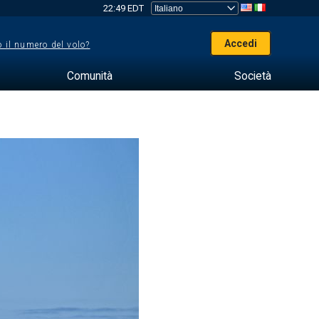
22:49 EDT
Accedi
 il numero del volo?
Comunità
Società