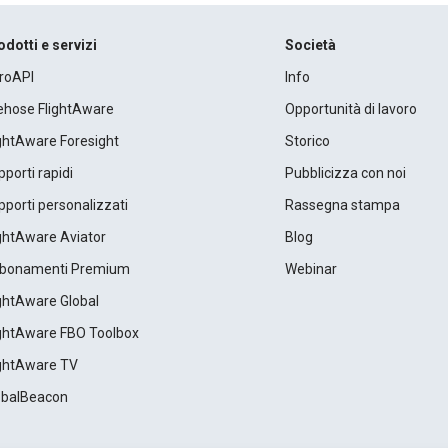
odotti e servizi
Società
roAPI
Info
rehose FlightAware
Opportunità di lavoro
ightAware Foresight
Storico
porti rapidi
Pubblicizza con noi
porti personalizzati
Rassegna stampa
ightAware Aviator
Blog
bonamenti Premium
Webinar
ightAware Global
ightAware FBO Toolbox
ightAware TV
obalBeacon