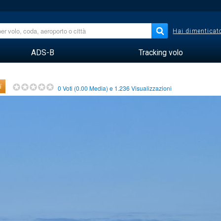
Hai dimenticato
ADS-B
Tracking volo
i
0
Voti (
0.00
Media) e
1.236
Visualizzazioni