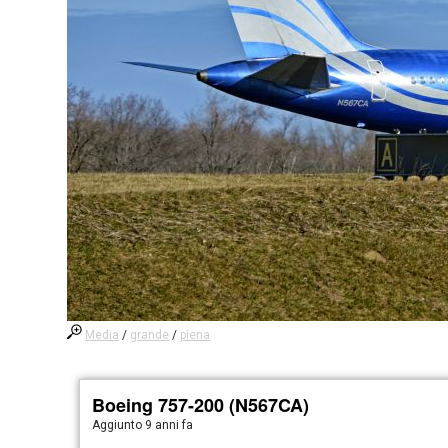
Media
/
grande
/
piena
Boeing 757-200 (N567CA)
Aggiunto
9 anni fa