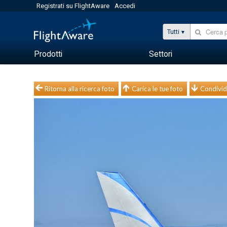
Registrati su FlightAware
Accedi
Tutti
Prodotti
Settori
Ritorna alla ricerca foto
Carica le tue foto
Condivid