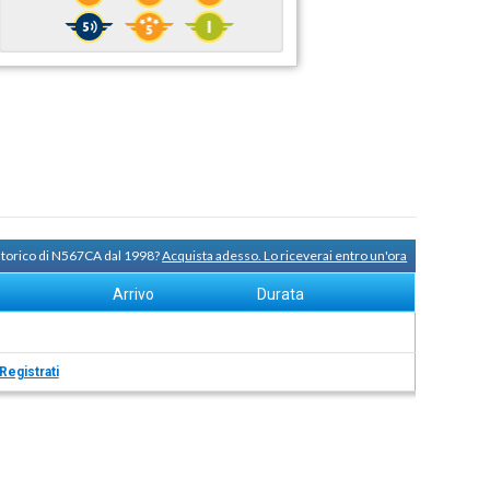
 storico di N567CA dal 1998?
Acquista adesso. Lo riceverai entro un'ora
Arrivo
Durata
Registrati