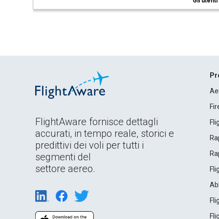
Gli utent
Pr
Ae
Fi
FlightAware fornisce dettagli
Fl
accurati, in tempo reale, storici e
Rap
predittivi dei voli per tutti i
Rap
segmenti del
settore aereo.
Fl
Ab
Fl
Fl