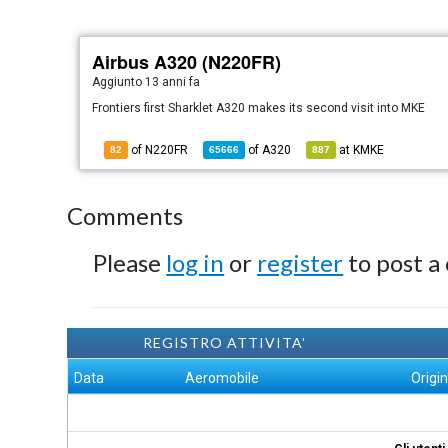
Airbus A320 (N220FR)
Aggiunto
13 anni fa
Frontiers first Sharklet A320 makes its second visit into MKE
of N220FR
of
A320
at
KMKE
82
65666
887
Comments
Please
log in
or
register
to post a
REGISTRO ATTIVITA'
Data
Aeromobile
Origi