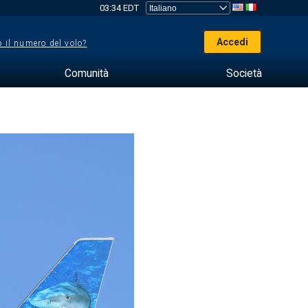
03:34 EDT
Accedi
 il numero del volo?
Comunità
Società