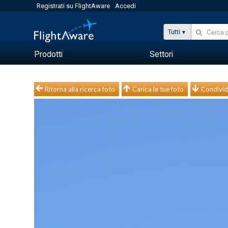
Registrati su FlightAware
Accedi
Tutti
Prodotti
Settori
Ritorna alla ricerca foto
Carica le tue foto
Condivid