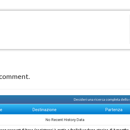
 comment.
Desideri una ricerca completa dello
ne
Destinazione
Partenza
No Recent History Data