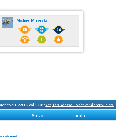
Michael Misorski
 storico di N220FR dal 1998?
Acquista adesso. Lo riceverai entro un'ora
Arrivo
Durata