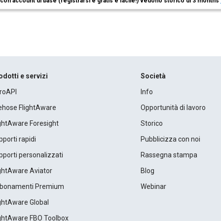
i con account di base (registrarsi è gratis e facile!) vedono storico di 3 months
odotti e servizi
Società
roAPI
Info
rehose FlightAware
Opportunità di lavoro
ightAware Foresight
Storico
porti rapidi
Pubblicizza con noi
porti personalizzati
Rassegna stampa
ightAware Aviator
Blog
bonamenti Premium
Webinar
ightAware Global
ightAware FBO Toolbox