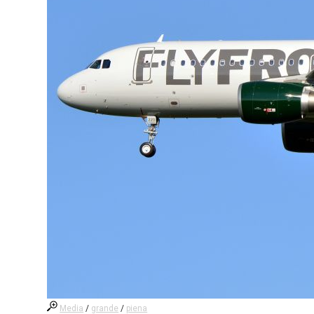
Media
/
grande
/
piena