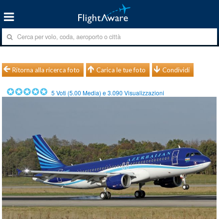
Ritorna alla ricerca foto
Carica le tue foto
Condividi
5
Voti (
5.00
Media) e
3.090
Visualizzazioni