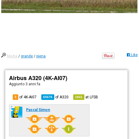
Like
Media
/
grande
/
piena
Airbus A320 (4K-AI07)
Aggiunto
3 anni fa
of 4K-AI07
of
A320
at
LFSB
3
65676
1841
Pascal Simon