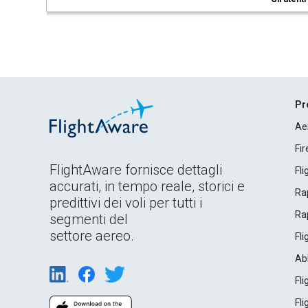
Pr
Ae
Fi
FlightAware fornisce dettagli
Fl
accurati, in tempo reale, storici e
Rap
predittivi dei voli per tutti i
Rap
segmenti del
settore aereo.
Fl
Ab
Fl
Fl