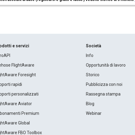
odotti e servizi
Società
roAPI
Info
rehose FlightAware
Opportunità di lavoro
ightAware Foresight
Storico
porti rapidi
Pubblicizza con noi
porti personalizzati
Rassegna stampa
ightAware Aviator
Blog
bonamenti Premium
Webinar
ightAware Global
ightAware FBO Toolbox