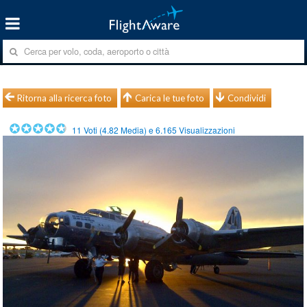
Ritorna alla ricerca foto
Carica le tue foto
Condividi
11
Voti (
4.82
Media) e
6.165
Visualizzazioni