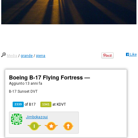
Like
Media
/
grande
/
piena
Boeing B-17 Flying Fortress —
Aggiunto
13 anni fa
B-17 Sunset DVT
of
B17
at
KDVT
2339
1341
Jimbokazoui