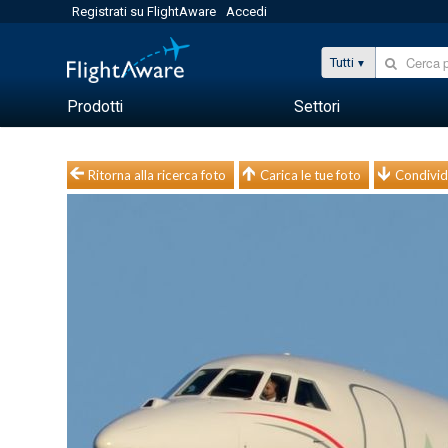
Registrati su FlightAware
Accedi
Tutti
Prodotti
Settori
Ritorna alla ricerca foto
Carica le tue foto
Condivid