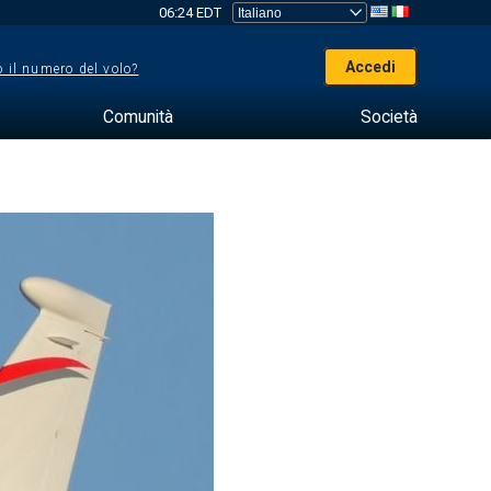
06:24 EDT
Accedi
 il numero del volo?
Comunità
Società