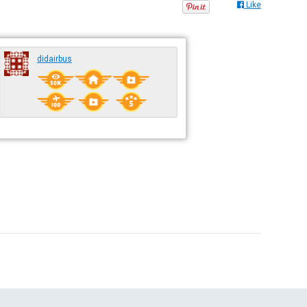
Like
didairbus