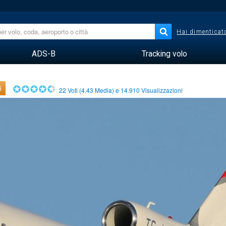
Hai dimenticato
ADS-B
Tracking volo
i
22
Voti (
4.43
Media) e
14.910
Visualizzazioni