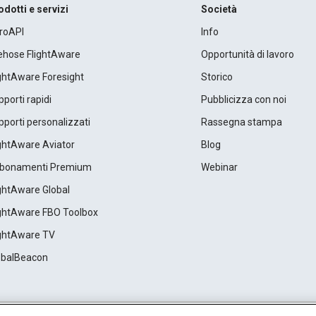
odotti e servizi
Società
roAPI
Info
rehose FlightAware
Opportunità di lavoro
ightAware Foresight
Storico
porti rapidi
Pubblicizza con noi
porti personalizzati
Rassegna stampa
ightAware Aviator
Blog
bonamenti Premium
Webinar
ightAware Global
ightAware FBO Toolbox
ightAware TV
obalBeacon