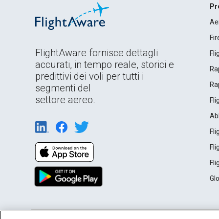
Pr
Ae
Fi
FlightAware fornisce dettagli
Fl
accurati, in tempo reale, storici e
Rap
predittivi dei voli per tutti i
Rap
segmenti del
settore aereo.
Fl
Ab
Fl
Fl
Fl
Gl