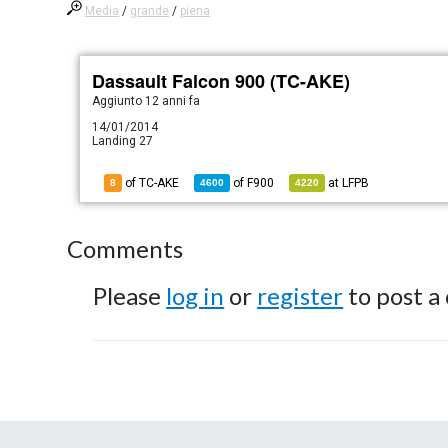
Media
/
grande
/
piena
Dassault Falcon 900 (TC-AKE)
Aggiunto
12 anni fa
14/01/2014
Landing 27
of TC-AKE
of
F900
at
LFPB
8
4600
4220
Comments
Please
log in
or
register
to post a