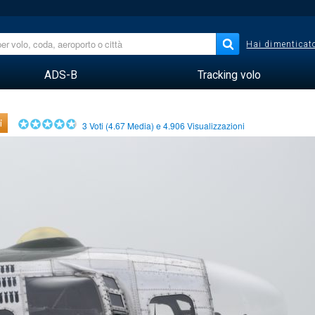
Hai dimenticato
ADS-B
Tracking volo
i
3
Voti (
4.67
Media) e
4.906
Visualizzazioni