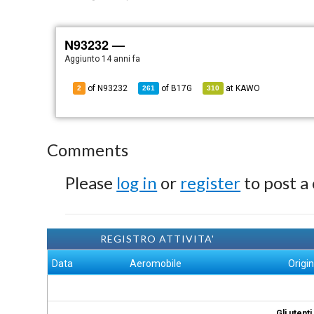
N93232 —
Aggiunto
14 anni fa
of N93232
of
B17G
at
KAWO
2
261
310
Comments
Please
log in
or
register
to post a
REGISTRO ATTIVITA'
Data
Aeromobile
Origi
Gli utent