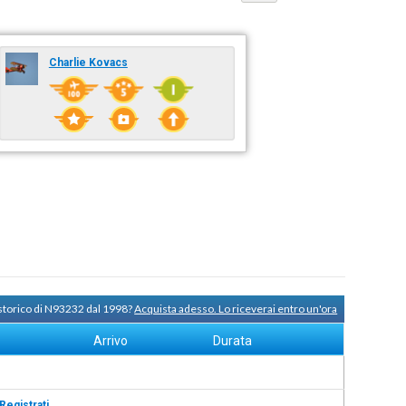
Charlie Kovacs
 storico di N93232 dal 1998?
Acquista adesso. Lo riceverai entro un'ora
Arrivo
Durata
Registrati