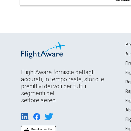
Pr
Ae
Fi
FlightAware fornisce dettagli
Fl
accurati, in tempo reale, storici e
Rap
predittivi dei voli per tutti i
Rap
segmenti del
settore aereo.
Fl
Ab
Fl
Fl