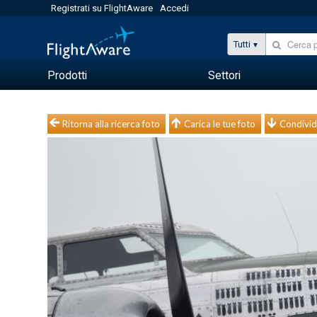
Registrati su FlightAware
Accedi
Tutti
Prodotti
Settori
Ritorna alla ricerca foto
Carica le tue foto
Condivid