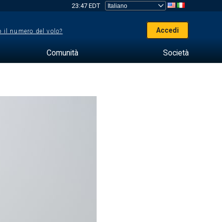
23:47 EDT
Accedi
 il numero del volo?
Comunità
Società