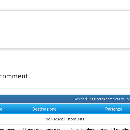
 comment.
Desideri una ricerca completa dello
ne
Destinazione
Partenza
No Recent History Data
i con account di base (registrarsi è gratis e facile!) vedono storico di 3 months