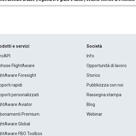
odotti e servizi
Società
roAPI
Info
rehose FlightAware
Opportunità di lavoro
ightAware Foresight
Storico
porti rapidi
Pubblicizza con noi
porti personalizzati
Rassegna stampa
ightAware Aviator
Blog
bonamenti Premium
Webinar
ightAware Global
ightAware FBO Toolbox