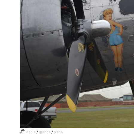
Media
/
grande
/
piena