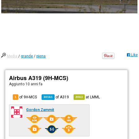
Like
Media
/
grande
/
piena
Airbus A319 (9H-MCS)
Aggiunto
10 anni fa
of 9H-MCS
of
A319
at
LMML
1
30161
2003
Gordon Zammit