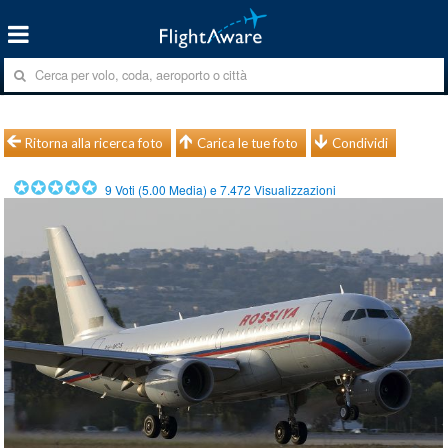
Ritorna alla ricerca foto
Carica le tue foto
Condividi
9
Voti (
5.00
Media) e
7.472
Visualizzazioni