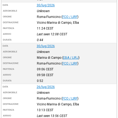
30/lug/2026
DATA
Unknown
AEROMOBILE
Roma-Fiumicino
(
FCO / LIRF
)
ORIGINE
Vicino Marina di Campo, Elba
DESTINAZIONE
11:24
CEST
PARTENZA
Last seen 12:08
CEST
ARRIVO
0:44
DURATA
30/lug/2026
DATA
Unknown
AEROMOBILE
Marina di Campo
(
EBA / LIRJ
)
ORIGINE
Roma-Fiumicino
(
FCO / LIRF
)
DESTINAZIONE
09:06
CEST
PARTENZA
09:58
CEST
ARRIVO
0:52
DURATA
26/lug/2026
DATA
Unknown
AEROMOBILE
Roma-Fiumicino
(
FCO / LIRF
)
ORIGINE
Vicino Marina di Campo, Elba
DESTINAZIONE
13:13
CEST
PARTENZA
Last seen 13:56
CEST
ARRIVO