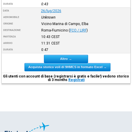
0:43
DURATA
26/lug/2026
DATA
Unknown
AEROMOBILE
Vicino Marina di Campo, Elba
ORIGINE
Roma-Fiumicino
(
FCO / LIRF
)
DESTINAZIONE
10:43
CEST
PARTENZA
11:31
CEST
ARRIVO
0:47
DURATA
Altro →
Acquista storico voli di 9HMCS in formato Excel →
Gli utenti con account di base (registrarsi è gratis e facile!) vedono storico
di 3 months
Registrati