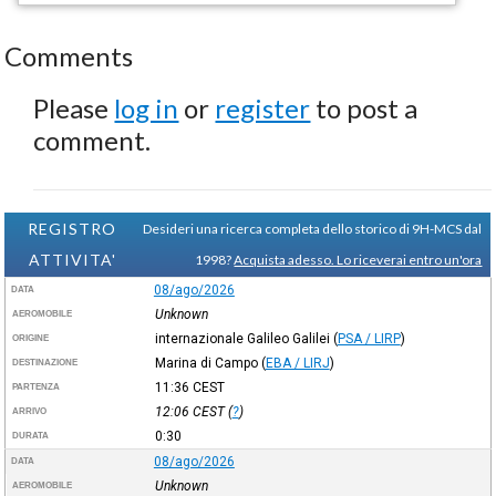
Comments
Please
log in
or
register
to post a
comment.
REGISTRO
Desideri una ricerca completa dello storico di 9H-MCS dal
ATTIVITA'
1998?
Acquista adesso. Lo riceverai entro un'ora
08/ago/2026
DATA
Unknown
AEROMOBILE
internazionale Galileo Galilei
(
PSA / LIRP
)
ORIGINE
Marina di Campo
(
EBA / LIRJ
)
DESTINAZIONE
11:36
CEST
PARTENZA
12:06
CEST
(
?
)
ARRIVO
0:30
DURATA
08/ago/2026
DATA
Unknown
AEROMOBILE