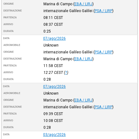
Marina di Campo
(
EBA / LIRJ
)
ORIGINE
internazionale Galileo Galilei
(
PSA / LIRP
)
DESTINAZIONE
08:11
CEST
PARTENZA
08:37
CEST
ARRIVO
0:25
DURATA
07/ago/2026
DATA
Unknown
AEROMOBILE
internazionale Galileo Galilei
(
PSA / LIRP
)
ORIGINE
Marina di Campo
(
EBA / LIRJ
)
DESTINAZIONE
11:58
CEST
PARTENZA
12:27
CEST
(
?
)
ARRIVO
0:28
DURATA
07/ago/2026
DATA
Unknown
AEROMOBILE
Marina di Campo
(
EBA / LIRJ
)
ORIGINE
internazionale Galileo Galilei
(
PSA / LIRP
)
DESTINAZIONE
09:39
CEST
PARTENZA
10:08
CEST
ARRIVO
0:28
DURATA
03/ago/2026
DATA