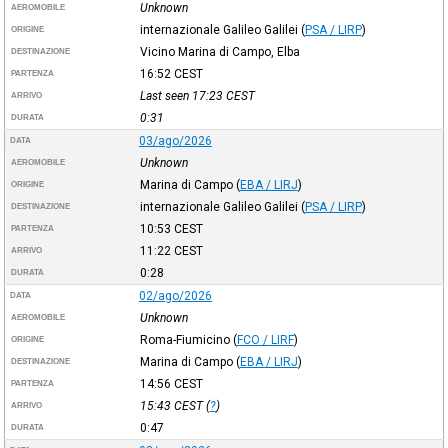
Unknown
AEROMOBILE
internazionale Galileo Galilei
(
PSA / LIRP
)
ORIGINE
Vicino Marina di Campo, Elba
DESTINAZIONE
16:52
CEST
PARTENZA
Last seen 17:23
CEST
ARRIVO
0:31
DURATA
03/ago/2026
DATA
Unknown
AEROMOBILE
Marina di Campo
(
EBA / LIRJ
)
ORIGINE
internazionale Galileo Galilei
(
PSA / LIRP
)
DESTINAZIONE
10:53
CEST
PARTENZA
11:22
CEST
ARRIVO
0:28
DURATA
02/ago/2026
DATA
Unknown
AEROMOBILE
Roma-Fiumicino
(
FCO / LIRF
)
ORIGINE
Marina di Campo
(
EBA / LIRJ
)
DESTINAZIONE
14:56
CEST
PARTENZA
15:43
CEST
(
?
)
ARRIVO
0:47
DURATA