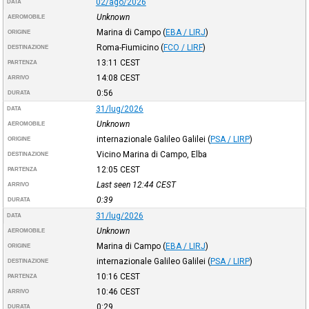
02/ago/2026
DATA
Unknown
AEROMOBILE
Marina di Campo
(
EBA / LIRJ
)
ORIGINE
Roma-Fiumicino
(
FCO / LIRF
)
DESTINAZIONE
13:11
CEST
PARTENZA
14:08
CEST
ARRIVO
0:56
DURATA
31/lug/2026
DATA
Unknown
AEROMOBILE
internazionale Galileo Galilei
(
PSA / LIRP
)
ORIGINE
Vicino Marina di Campo, Elba
DESTINAZIONE
12:05
CEST
PARTENZA
Last seen 12:44
CEST
ARRIVO
0:39
DURATA
31/lug/2026
DATA
Unknown
AEROMOBILE
Marina di Campo
(
EBA / LIRJ
)
ORIGINE
internazionale Galileo Galilei
(
PSA / LIRP
)
DESTINAZIONE
10:16
CEST
PARTENZA
10:46
CEST
ARRIVO
0:29
DURATA