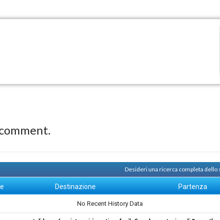
 comment.
Desideri una ricerca completa dello
ne
Destinazione
Partenza
No Recent History Data