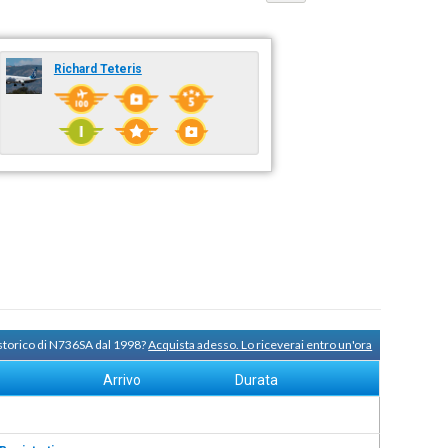
Richard Teteris
 storico di N736SA dal 1998?
Acquista adesso. Lo riceverai entro un'ora
Arrivo
Durata