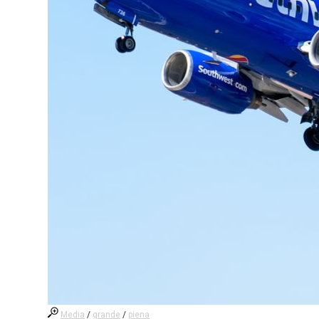
Media
/
grande
/
piena