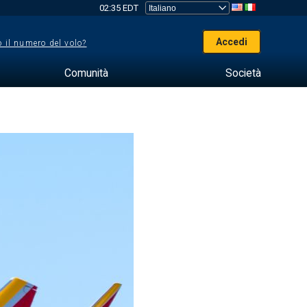
02:35 EDT
Accedi
 il numero del volo?
Comunità
Società