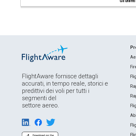
Gli utent
Pr
Ae
Fi
FlightAware fornisce dettagli
Fl
accurati, in tempo reale, storici e
Rap
predittivi dei voli per tutti i
Rap
segmenti del
settore aereo.
Fl
Ab
Fl
Fl