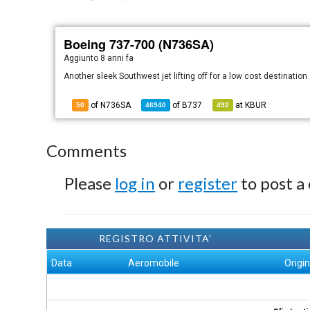
Boeing 737-700 (N736SA)
Aggiunto
8 anni fa
Another sleek Southwest jet lifting off for a low cost destination
of N736SA
of
B737
at
KBUR
50
46940
492
Comments
Please
log in
or
register
to post a
REGISTRO ATTIVITA'
Data
Aeromobile
Origi