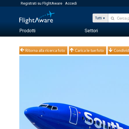
Registrati su FlightAware
Accedi
Tutti
Prodotti
Settori
Ritorna alla ricerca foto
Carica le tue foto
Condivid