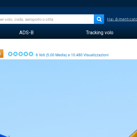
Hai dimenticato
ADS-B
Tracking volo
i
6
Voti (
5.00
Media) e
10.480
Visualizzazioni