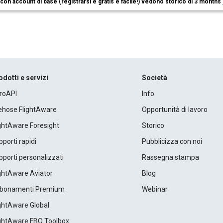
i con account di base (registrarsi è gratis e facile!) vedono storico di 3 months
odotti e servizi
Società
roAPI
Info
rehose FlightAware
Opportunità di lavoro
ightAware Foresight
Storico
porti rapidi
Pubblicizza con noi
porti personalizzati
Rassegna stampa
ightAware Aviator
Blog
bonamenti Premium
Webinar
ightAware Global
ightAware FBO Toolbox