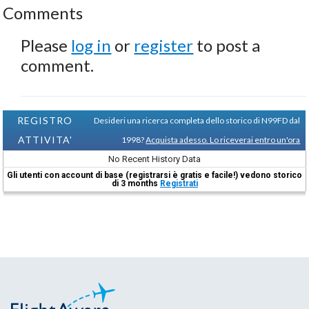
Comments
Please
log in
or
register
to post a
comment.
REGISTRO
Desideri una ricerca completa dello storico di N99FD dal
ATTIVITA'
1998?
Acquista adesso. Lo riceverai entro un'ora
No Recent History Data
Gli utenti con account di base (registrarsi è gratis e facile!) vedono storico
di 3 months
Registrati