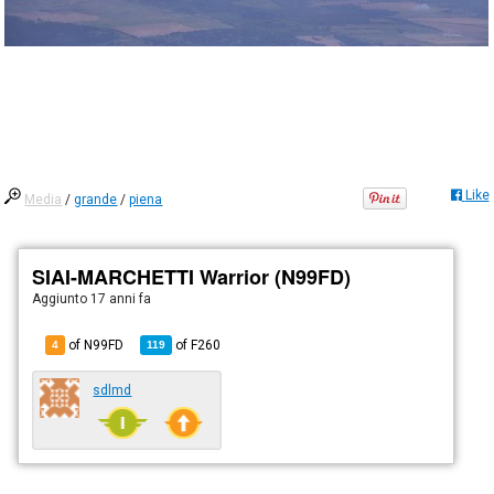
Like
Media
/
grande
/
piena
SIAI-MARCHETTI Warrior (N99FD)
Aggiunto
17 anni fa
of N99FD
of
F260
4
119
sdlmd