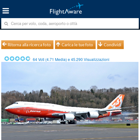
Ritorna alla ricerca foto
Carica le tue foto
Condividi
64
Voti (
4.71
Media) e
45.290
Visualizzazioni