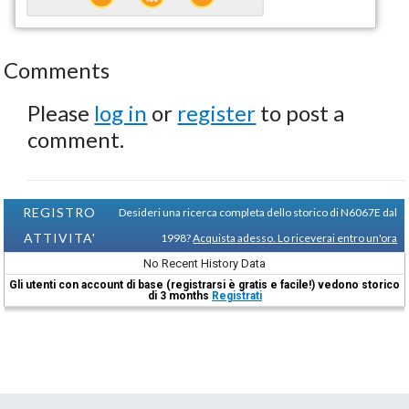
Comments
Please
log in
or
register
to post a
comment.
REGISTRO
Desideri una ricerca completa dello storico di N6067E dal
ATTIVITA'
1998?
Acquista adesso. Lo riceverai entro un'ora
No Recent History Data
Gli utenti con account di base (registrarsi è gratis e facile!) vedono storico
di 3 months
Registrati