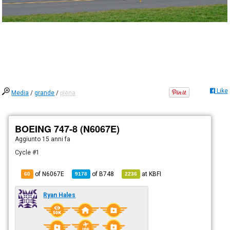
Like
Media
/
grande
/
piena
BOEING 747-8 (N6067E)
Aggiunto
15 anni fa
Cycle #1
of N6067E
of
B748
at
KBFI
60
9178
2236
Ryan Hales