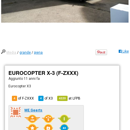
Like
Media
/
grande
/
piena
EUROCOPTER X-3 (F-ZXXX)
Aggiunto
11 anni fa
Eurocopter X3
of F-ZXXX
of
X3
at
LFPB
4
4
4220
ME Geerts