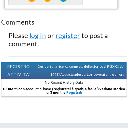
Comments
Please
log in
or
register
to post a
comment.
REGISTRO
Desideri una ricerca completa dello storico di F-ZXXX dal
ATTIVITA'
1998?
Acquista adesso. Lo riceverai entro un'ora
No Recent History Data
Gli utenti con account di base (registrarsi è gratis e facile!) vedono storico
di 3 months
Registrati