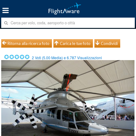
Ritorna alla ricerca foto
Carica le tue foto
Condividi
2
Voti (
5.00
Media) e
6.787
Visualizzazioni