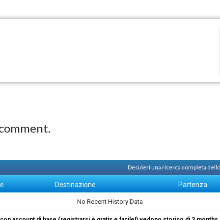
 comment.
Desideri una ricerca completa dello
ne
Destinazione
Partenza
No Recent History Data
i con account di base (registrarsi è gratis e facile!) vedono storico di 3 months