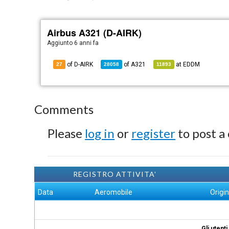
Airbus A321 (D-AIRK)
Aggiunto
6 anni fa
of D-AIRK
of
A321
at
EDDM
27
28058
11893
Comments
Please
log in
or
register
to post a
REGISTRO ATTIVITA'
Data
Aeromobile
Origi
Gli utent