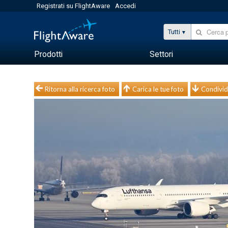
Registrati su FlightAware
Accedi
Tutti
Prodotti
Settori
Ritorna alla ricerca foto
Carica le tue foto
Condivid