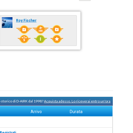
Roy Fischer
 storico di D-AIRK dal 1998?
Acquista adesso. Lo riceverai entro un'ora
Arrivo
Durata
Registrati