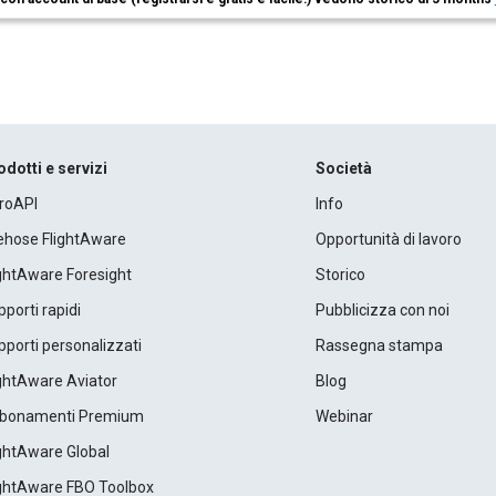
odotti e servizi
Società
roAPI
Info
rehose FlightAware
Opportunità di lavoro
ightAware Foresight
Storico
porti rapidi
Pubblicizza con noi
porti personalizzati
Rassegna stampa
ightAware Aviator
Blog
bonamenti Premium
Webinar
ightAware Global
ightAware FBO Toolbox