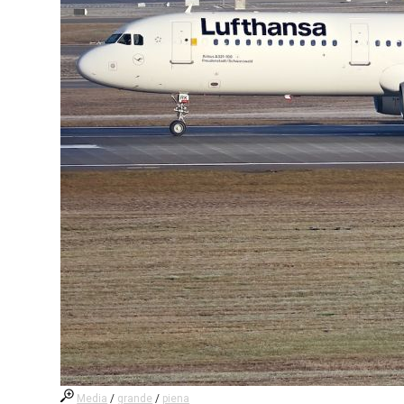
Media
/
grande
/
piena