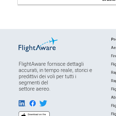
Pr
Ae
Fi
FlightAware fornisce dettagli
Fl
accurati, in tempo reale, storici e
Rap
predittivi dei voli per tutti i
Rap
segmenti del
settore aereo.
Fl
Ab
Fl
Fl