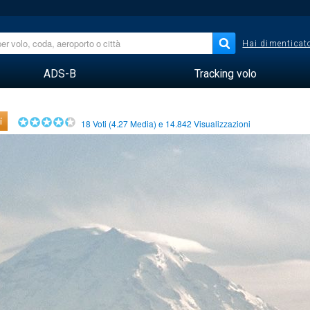
Hai dimenticato
ADS-B
Tracking volo
i
18
Voti (
4.27
Media) e
14.842
Visualizzazioni