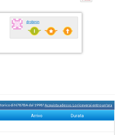
drobinin
 storico di N787BA dal 1998?
Acquista adesso. Lo riceverai entro un'ora
Arrivo
Durata