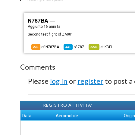
N787BA —
Aggiunto
16 anni fa
Second test flight of ZA001
of N787BA
of
787
at
KBFI
236
441
2236
Comments
Please
log in
or
register
to post a
REGISTRO ATTIVITA'
Data
Aeromobile
Origi