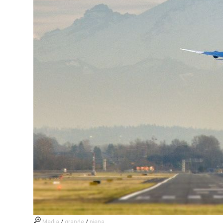
Media
/
grande
/
piena