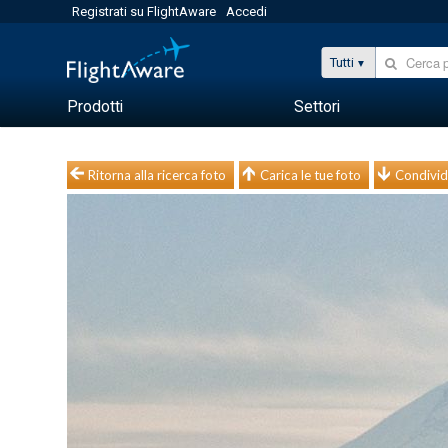
Registrati su FlightAware
Accedi
Tutti
Prodotti
Settori
Ritorna alla ricerca foto
Carica le tue foto
Condivid