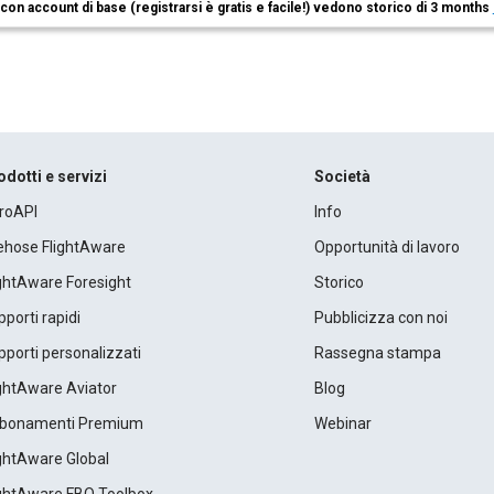
i con account di base (registrarsi è gratis e facile!) vedono storico di 3 months
odotti e servizi
Società
roAPI
Info
rehose FlightAware
Opportunità di lavoro
ightAware Foresight
Storico
porti rapidi
Pubblicizza con noi
porti personalizzati
Rassegna stampa
ightAware Aviator
Blog
bonamenti Premium
Webinar
ightAware Global