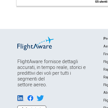
Gli utent
Pr
Ae
Fi
FlightAware fornisce dettagli
Fl
accurati, in tempo reale, storici e
Rap
predittivi dei voli per tutti i
Rap
segmenti del
settore aereo.
Fl
Ab
Fl