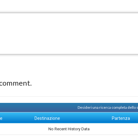
 comment.
Desideri una ricerca completa dello
ne
Destinazione
Partenza
No Recent History Data