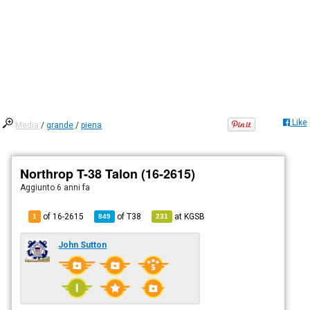
Like
Media
/
grande
/
piena
Northrop T-38 Talon (16-2615)
Aggiunto
6 anni fa
of 16-2615
of
T38
at
KGSB
1
849
231
John Sutton