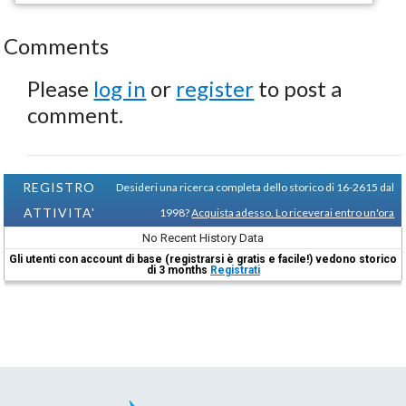
Comments
Please
log in
or
register
to post a
comment.
REGISTRO
Desideri una ricerca completa dello storico di 16-2615 dal
ATTIVITA'
1998?
Acquista adesso. Lo riceverai entro un'ora
No Recent History Data
Gli utenti con account di base (registrarsi è gratis e facile!) vedono storico
di 3 months
Registrati