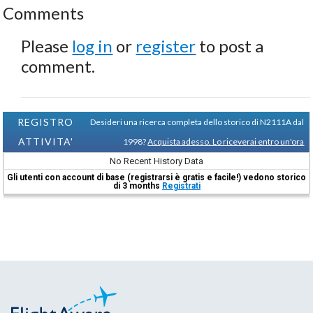
Comments
Please
log in
or
register
to post a
comment.
REGISTRO
Desideri una ricerca completa dello storico di N2111A dal
ATTIVITA'
1998?
Acquista adesso. Lo riceverai entro un'ora
No Recent History Data
Gli utenti con account di base (registrarsi è gratis e facile!) vedono storico
di 3 months
Registrati