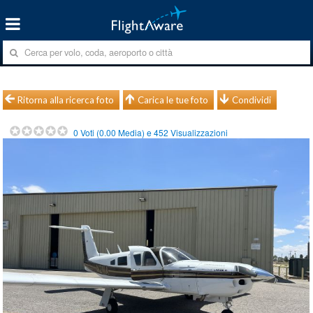
Ritorna alla ricerca foto
Carica le tue foto
Condividi
0
Voti (
0.00
Media) e
452
Visualizzazioni