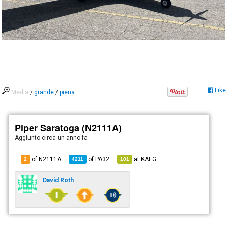
Like
Media
/
grande
/
piena
Piper Saratoga (N2111A)
Aggiunto
circa un anno fa
of N2111A
of
PA32
at
KAEG
2
4211
101
David Roth