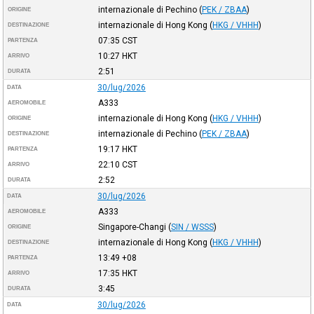
internazionale di Pechino
(
PEK / ZBAA
)
ORIGINE
internazionale di Hong Kong
(
HKG / VHHH
)
DESTINAZIONE
07:35
CST
PARTENZA
10:27
HKT
ARRIVO
2:51
DURATA
30/lug/2026
DATA
A333
AEROMOBILE
internazionale di Hong Kong
(
HKG / VHHH
)
ORIGINE
internazionale di Pechino
(
PEK / ZBAA
)
DESTINAZIONE
19:17
HKT
PARTENZA
22:10
CST
ARRIVO
2:52
DURATA
30/lug/2026
DATA
A333
AEROMOBILE
Singapore-Changi
(
SIN / WSSS
)
ORIGINE
internazionale di Hong Kong
(
HKG / VHHH
)
DESTINAZIONE
13:49
+08
PARTENZA
17:35
HKT
ARRIVO
3:45
DURATA
30/lug/2026
DATA