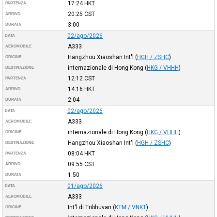
17:24
HKT
PARTENZA
20:25
CST
ARRIVO
3:00
DURATA
02/ago/2026
DATA
A333
AEROMOBILE
Hangzhou Xiaoshan Int'l
(
HGH / ZSHC
)
ORIGINE
internazionale di Hong Kong
(
HKG / VHHH
)
DESTINAZIONE
12:12
CST
PARTENZA
14:16
HKT
ARRIVO
2:04
DURATA
02/ago/2026
DATA
A333
AEROMOBILE
internazionale di Hong Kong
(
HKG / VHHH
)
ORIGINE
Hangzhou Xiaoshan Int'l
(
HGH / ZSHC
)
DESTINAZIONE
08:04
HKT
PARTENZA
09:55
CST
ARRIVO
1:50
DURATA
01/ago/2026
DATA
A333
AEROMOBILE
Int'l di Tribhuvan
(
KTM / VNKT
)
ORIGINE