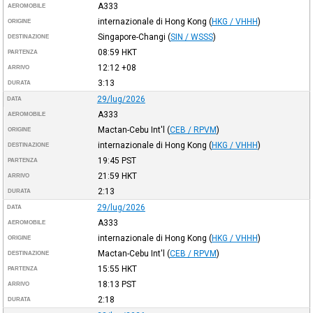
A333
AEROMOBILE
internazionale di Hong Kong
(
HKG / VHHH
)
ORIGINE
Singapore-Changi
(
SIN / WSSS
)
DESTINAZIONE
08:59
HKT
PARTENZA
12:12
+08
ARRIVO
3:13
DURATA
29/lug/2026
DATA
A333
AEROMOBILE
Mactan-Cebu Int'l
(
CEB / RPVM
)
ORIGINE
internazionale di Hong Kong
(
HKG / VHHH
)
DESTINAZIONE
19:45
PST
PARTENZA
21:59
HKT
ARRIVO
2:13
DURATA
29/lug/2026
DATA
A333
AEROMOBILE
internazionale di Hong Kong
(
HKG / VHHH
)
ORIGINE
Mactan-Cebu Int'l
(
CEB / RPVM
)
DESTINAZIONE
15:55
HKT
PARTENZA
18:13
PST
ARRIVO
2:18
DURATA