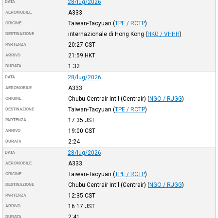
28/lug/2026
DATA
A333
AEROMOBILE
Taiwan-Taoyuan
(
TPE / RCTP
)
ORIGINE
internazionale di Hong Kong
(
HKG / VHHH
)
DESTINAZIONE
20:27
CST
PARTENZA
21:59
HKT
ARRIVO
1:32
DURATA
28/lug/2026
DATA
A333
AEROMOBILE
Chubu Centrair Int'l (Centrair)
(
NGO / RJGG
)
ORIGINE
Taiwan-Taoyuan
(
TPE / RCTP
)
DESTINAZIONE
17:35
JST
PARTENZA
19:00
CST
ARRIVO
2:24
DURATA
28/lug/2026
DATA
A333
AEROMOBILE
Taiwan-Taoyuan
(
TPE / RCTP
)
ORIGINE
Chubu Centrair Int'l (Centrair)
(
NGO / RJGG
)
DESTINAZIONE
12:35
CST
PARTENZA
16:17
JST
ARRIVO
2:41
DURATA