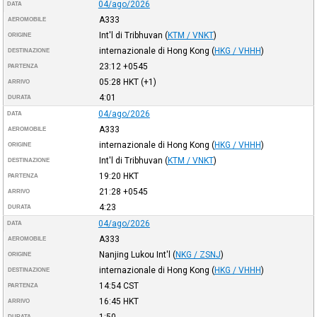
04/ago/2026
DATA
A333
AEROMOBILE
Int'l di Tribhuvan
(
KTM / VNKT
)
ORIGINE
internazionale di Hong Kong
(
HKG / VHHH
)
DESTINAZIONE
23:12
+0545
PARTENZA
05:28
HKT
(+1)
ARRIVO
4:01
DURATA
04/ago/2026
DATA
A333
AEROMOBILE
internazionale di Hong Kong
(
HKG / VHHH
)
ORIGINE
Int'l di Tribhuvan
(
KTM / VNKT
)
DESTINAZIONE
19:20
HKT
PARTENZA
21:28
+0545
ARRIVO
4:23
DURATA
04/ago/2026
DATA
A333
AEROMOBILE
Nanjing Lukou Int'l
(
NKG / ZSNJ
)
ORIGINE
internazionale di Hong Kong
(
HKG / VHHH
)
DESTINAZIONE
14:54
CST
PARTENZA
16:45
HKT
ARRIVO
1:50
DURATA