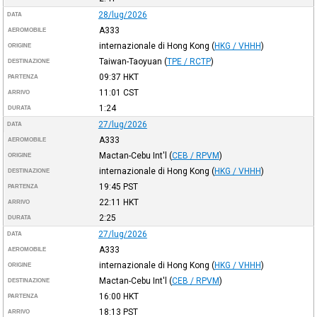
28/lug/2026
DATA
A333
AEROMOBILE
internazionale di Hong Kong
(
HKG / VHHH
)
ORIGINE
Taiwan-Taoyuan
(
TPE / RCTP
)
DESTINAZIONE
09:37
HKT
PARTENZA
11:01
CST
ARRIVO
1:24
DURATA
27/lug/2026
DATA
A333
AEROMOBILE
Mactan-Cebu Int'l
(
CEB / RPVM
)
ORIGINE
internazionale di Hong Kong
(
HKG / VHHH
)
DESTINAZIONE
19:45
PST
PARTENZA
22:11
HKT
ARRIVO
2:25
DURATA
27/lug/2026
DATA
A333
AEROMOBILE
internazionale di Hong Kong
(
HKG / VHHH
)
ORIGINE
Mactan-Cebu Int'l
(
CEB / RPVM
)
DESTINAZIONE
16:00
HKT
PARTENZA
18:13
PST
ARRIVO