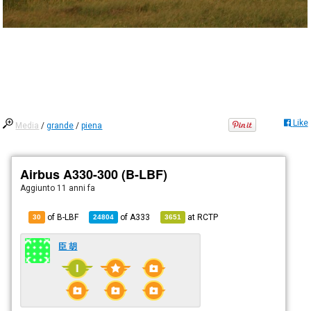
Like
Media
/
grande
/
piena
Airbus A330-300 (B-LBF)
Aggiunto
11 anni fa
of B-LBF
of
A333
at
RCTP
30
24804
3651
臣 胡