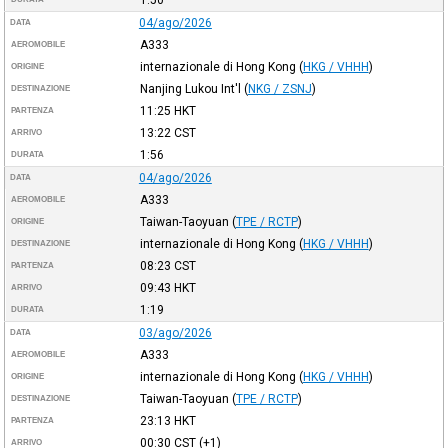
04/ago/2026
DATA
A333
AEROMOBILE
internazionale di Hong Kong
(
HKG / VHHH
)
ORIGINE
Nanjing Lukou Int'l
(
NKG / ZSNJ
)
DESTINAZIONE
11:25
HKT
PARTENZA
13:22
CST
ARRIVO
1:56
DURATA
04/ago/2026
DATA
A333
AEROMOBILE
Taiwan-Taoyuan
(
TPE / RCTP
)
ORIGINE
internazionale di Hong Kong
(
HKG / VHHH
)
DESTINAZIONE
08:23
CST
PARTENZA
09:43
HKT
ARRIVO
1:19
DURATA
03/ago/2026
DATA
A333
AEROMOBILE
internazionale di Hong Kong
(
HKG / VHHH
)
ORIGINE
Taiwan-Taoyuan
(
TPE / RCTP
)
DESTINAZIONE
23:13
HKT
PARTENZA
00:30
CST
(+1)
ARRIVO