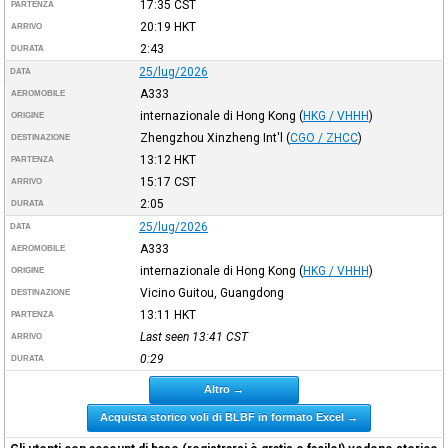
17:35
CST
PARTENZA
20:19
HKT
ARRIVO
2:43
DURATA
25/lug/2026
DATA
A333
AEROMOBILE
internazionale di Hong Kong
(
HKG / VHHH
)
ORIGINE
Zhengzhou Xinzheng Int'l
(
CGO / ZHCC
)
DESTINAZIONE
13:12
HKT
PARTENZA
15:17
CST
ARRIVO
2:05
DURATA
25/lug/2026
DATA
A333
AEROMOBILE
internazionale di Hong Kong
(
HKG / VHHH
)
ORIGINE
Vicino Guitou, Guangdong
DESTINAZIONE
13:11
HKT
PARTENZA
Last seen 13:41
CST
ARRIVO
0:29
DURATA
Altro →
Acquista storico voli di BLBF in formato Excel →