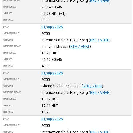
internazionale di Hong Kong
(
HKG / VHHH
)
DESTINAZIONE
23:14
+0545
PARTENZA
05:28
HKT
(+1)
ARRIVO
3:59
DURATA
01/ago/2026
DATA
A333
AEROMOBILE
internazionale di Hong Kong
(
HKG / VHHH
)
ORIGINE
Int'l di Tribhuvan
(
KTM / VNKT
)
DESTINAZIONE
19:20
HKT
PARTENZA
21:10
+0545
ARRIVO
4:05
DURATA
01/ago/2026
DATA
A333
AEROMOBILE
Chengdu Shuangliu Int'l
(
CTU / ZUUU
)
ORIGINE
internazionale di Hong Kong
(
HKG / VHHH
)
DESTINAZIONE
15:12
CST
PARTENZA
17:11
HKT
ARRIVO
1:59
DURATA
01/ago/2026
DATA
A333
AEROMOBILE
internazionale di Hong Kong
(
HKG / VHHH
)
ORIGINE