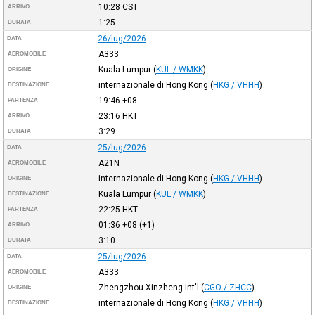
10:28
CST
ARRIVO
1:25
DURATA
26/lug/2026
DATA
A333
AEROMOBILE
Kuala Lumpur
(
KUL / WMKK
)
ORIGINE
internazionale di Hong Kong
(
HKG / VHHH
)
DESTINAZIONE
19:46
+08
PARTENZA
23:16
HKT
ARRIVO
3:29
DURATA
25/lug/2026
DATA
A21N
AEROMOBILE
internazionale di Hong Kong
(
HKG / VHHH
)
ORIGINE
Kuala Lumpur
(
KUL / WMKK
)
DESTINAZIONE
22:25
HKT
PARTENZA
01:36
+08
(+1)
ARRIVO
3:10
DURATA
25/lug/2026
DATA
A333
AEROMOBILE
Zhengzhou Xinzheng Int'l
(
CGO / ZHCC
)
ORIGINE
internazionale di Hong Kong
(
HKG / VHHH
)
DESTINAZIONE