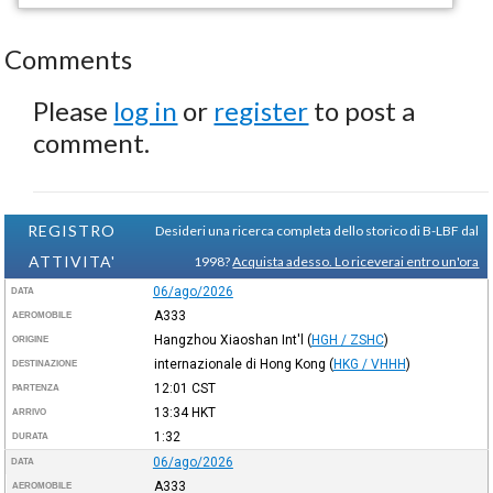
Comments
Please
log in
or
register
to post a
comment.
REGISTRO
Desideri una ricerca completa dello storico di B-LBF dal
ATTIVITA'
1998?
Acquista adesso. Lo riceverai entro un'ora
06/ago/2026
DATA
A333
AEROMOBILE
Hangzhou Xiaoshan Int'l
(
HGH / ZSHC
)
ORIGINE
internazionale di Hong Kong
(
HKG / VHHH
)
DESTINAZIONE
12:01
CST
PARTENZA
13:34
HKT
ARRIVO
1:32
DURATA
06/ago/2026
DATA
A333
AEROMOBILE