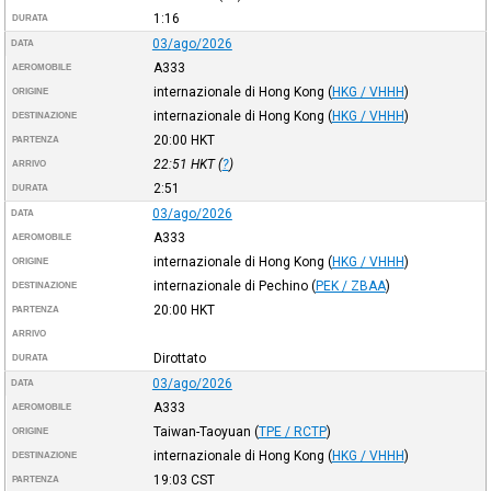
1:16
DURATA
03/ago/2026
DATA
A333
AEROMOBILE
internazionale di Hong Kong
(
HKG / VHHH
)
ORIGINE
internazionale di Hong Kong
(
HKG / VHHH
)
DESTINAZIONE
20:00
HKT
PARTENZA
22:51
HKT
(
?
)
ARRIVO
2:51
DURATA
03/ago/2026
DATA
A333
AEROMOBILE
internazionale di Hong Kong
(
HKG / VHHH
)
ORIGINE
internazionale di Pechino
(
PEK / ZBAA
)
DESTINAZIONE
20:00
HKT
PARTENZA
ARRIVO
Dirottato
DURATA
03/ago/2026
DATA
A333
AEROMOBILE
Taiwan-Taoyuan
(
TPE / RCTP
)
ORIGINE
internazionale di Hong Kong
(
HKG / VHHH
)
DESTINAZIONE
19:03
CST
PARTENZA