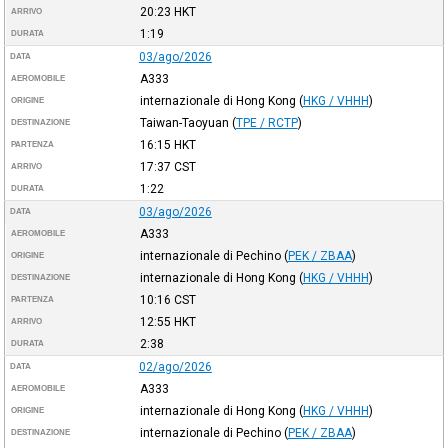
20:23
HKT
ARRIVO
1:19
DURATA
03/ago/2026
DATA
A333
AEROMOBILE
internazionale di Hong Kong
(
HKG / VHHH
)
ORIGINE
Taiwan-Taoyuan
(
TPE / RCTP
)
DESTINAZIONE
16:15
HKT
PARTENZA
17:37
CST
ARRIVO
1:22
DURATA
03/ago/2026
DATA
A333
AEROMOBILE
internazionale di Pechino
(
PEK / ZBAA
)
ORIGINE
internazionale di Hong Kong
(
HKG / VHHH
)
DESTINAZIONE
10:16
CST
PARTENZA
12:55
HKT
ARRIVO
2:38
DURATA
02/ago/2026
DATA
A333
AEROMOBILE
internazionale di Hong Kong
(
HKG / VHHH
)
ORIGINE
internazionale di Pechino
(
PEK / ZBAA
)
DESTINAZIONE