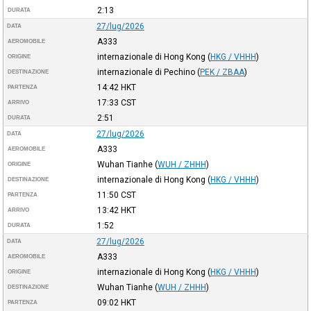
2:13
DURATA
27/lug/2026
DATA
A333
AEROMOBILE
internazionale di Hong Kong
(
HKG / VHHH
)
ORIGINE
internazionale di Pechino
(
PEK / ZBAA
)
DESTINAZIONE
14:42
HKT
PARTENZA
17:33
CST
ARRIVO
2:51
DURATA
27/lug/2026
DATA
A333
AEROMOBILE
Wuhan Tianhe
(
WUH / ZHHH
)
ORIGINE
internazionale di Hong Kong
(
HKG / VHHH
)
DESTINAZIONE
11:50
CST
PARTENZA
13:42
HKT
ARRIVO
1:52
DURATA
27/lug/2026
DATA
A333
AEROMOBILE
internazionale di Hong Kong
(
HKG / VHHH
)
ORIGINE
Wuhan Tianhe
(
WUH / ZHHH
)
DESTINAZIONE
09:02
HKT
PARTENZA