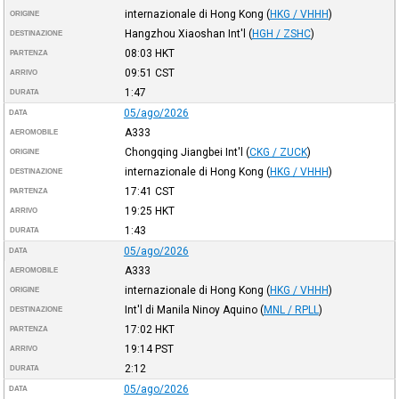
internazionale di Hong Kong
(
HKG / VHHH
)
ORIGINE
Hangzhou Xiaoshan Int'l
(
HGH / ZSHC
)
DESTINAZIONE
08:03
HKT
PARTENZA
09:51
CST
ARRIVO
1:47
DURATA
05/ago/2026
DATA
A333
AEROMOBILE
Chongqing Jiangbei Int'l
(
CKG / ZUCK
)
ORIGINE
internazionale di Hong Kong
(
HKG / VHHH
)
DESTINAZIONE
17:41
CST
PARTENZA
19:25
HKT
ARRIVO
1:43
DURATA
05/ago/2026
DATA
A333
AEROMOBILE
internazionale di Hong Kong
(
HKG / VHHH
)
ORIGINE
Int'l di Manila Ninoy Aquino
(
MNL / RPLL
)
DESTINAZIONE
17:02
HKT
PARTENZA
19:14
PST
ARRIVO
2:12
DURATA
05/ago/2026
DATA