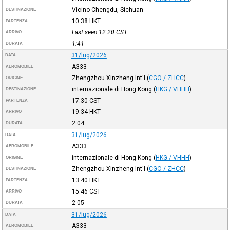
Vicino Chengdu, Sichuan
DESTINAZIONE
10:38
HKT
PARTENZA
Last seen 12:20
CST
ARRIVO
1:41
DURATA
31/lug/2026
DATA
A333
AEROMOBILE
Zhengzhou Xinzheng Int'l
(
CGO / ZHCC
)
ORIGINE
internazionale di Hong Kong
(
HKG / VHHH
)
DESTINAZIONE
17:30
CST
PARTENZA
19:34
HKT
ARRIVO
2:04
DURATA
31/lug/2026
DATA
A333
AEROMOBILE
internazionale di Hong Kong
(
HKG / VHHH
)
ORIGINE
Zhengzhou Xinzheng Int'l
(
CGO / ZHCC
)
DESTINAZIONE
13:40
HKT
PARTENZA
15:46
CST
ARRIVO
2:05
DURATA
31/lug/2026
DATA
A333
AEROMOBILE