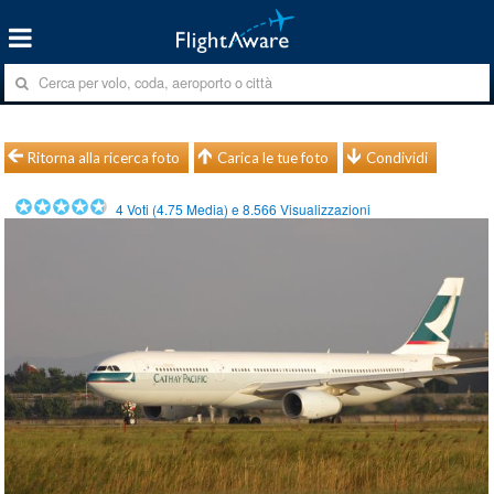
Ritorna alla ricerca foto
Carica le tue foto
Condividi
4
Voti (
4.75
Media) e
8.566
Visualizzazioni