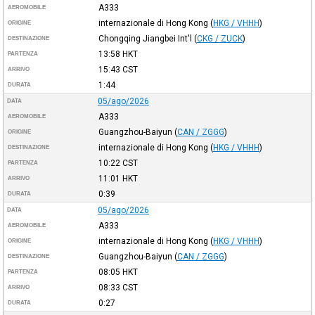
A333
AEROMOBILE
internazionale di Hong Kong
(
HKG / VHHH
)
ORIGINE
Chongqing Jiangbei Int'l
(
CKG / ZUCK
)
DESTINAZIONE
13:58
HKT
PARTENZA
15:43
CST
ARRIVO
1:44
DURATA
05/ago/2026
DATA
A333
AEROMOBILE
Guangzhou-Baiyun
(
CAN / ZGGG
)
ORIGINE
internazionale di Hong Kong
(
HKG / VHHH
)
DESTINAZIONE
10:22
CST
PARTENZA
11:01
HKT
ARRIVO
0:39
DURATA
05/ago/2026
DATA
A333
AEROMOBILE
internazionale di Hong Kong
(
HKG / VHHH
)
ORIGINE
Guangzhou-Baiyun
(
CAN / ZGGG
)
DESTINAZIONE
08:05
HKT
PARTENZA
08:33
CST
ARRIVO
0:27
DURATA