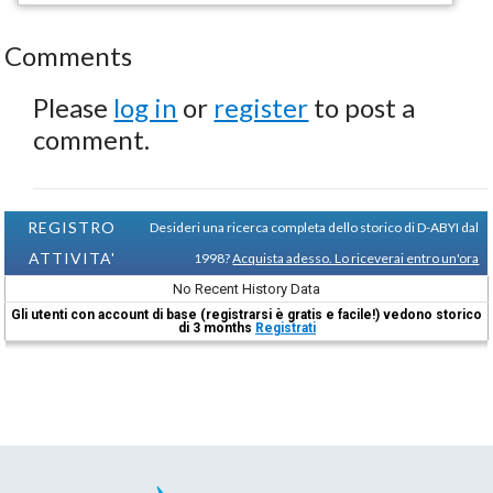
Comments
Please
log in
or
register
to post a
comment.
REGISTRO
Desideri una ricerca completa dello storico di D-ABYI dal
ATTIVITA'
1998?
Acquista adesso. Lo riceverai entro un'ora
No Recent History Data
Gli utenti con account di base (registrarsi è gratis e facile!) vedono storico
di 3 months
Registrati