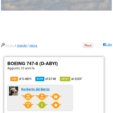
Like
Media
/
grande
/
piena
BOEING 747-8 (D-ABYI)
Aggiunto
10 anni fa
of D-ABYI
of
B748
at
EDDF
193
9178
18727
Norberto del Barrio