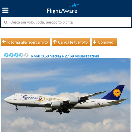
Ritorna alla ricerca foto
Carica le tue foto
Condividi
6
Voti (
3.50
Media) e
2.169
Visualizzazioni