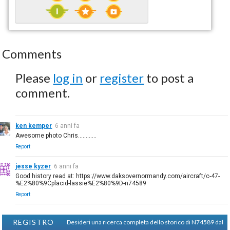
Comments
Please
log in
or
register
to post a
comment.
ken kemper
6 anni fa
Awesome photo Chris………...
Report
jesse kyzer
6 anni fa
Good history read at: https://www.daksovernormandy.com/aircraft/c-47-
%E2%80%9Cplacid-lassie%E2%80%9D-n74589
Report
REGISTRO
Desideri una ricerca completa dello storico di N74589 dal