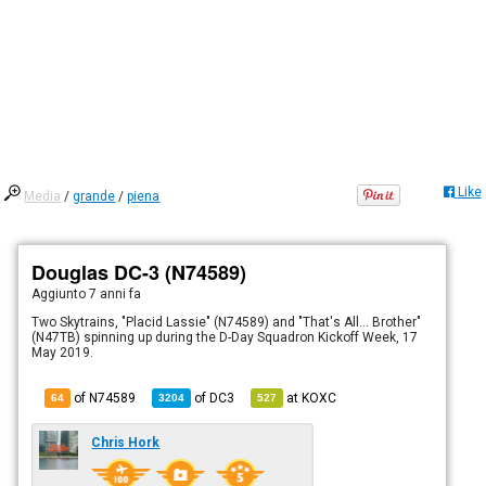
Like
Media
/
grande
/
piena
Douglas DC-3 (N74589)
Aggiunto
7 anni fa
Two Skytrains, "Placid Lassie" (N74589) and "That's All... Brother"
(N47TB) spinning up during the D-Day Squadron Kickoff Week, 17
May 2019.
of N74589
of
DC3
at
KOXC
64
3204
527
Chris Hork