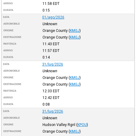
11:58
EDT
ARRIVO
0:15
DURATA
01/ago/2026
DATA
Unknown
AEROMOBILE
Orange County
(
KMGJ
)
ORIGINE
Orange County
(
KMGJ
)
DESTINAZIONE
11:43
EDT
PARTENZA
11:57
EDT
ARRIVO
0:14
DURATA
31/lug/2026
DATA
Unknown
AEROMOBILE
Orange County
(
KMGJ
)
ORIGINE
Orange County
(
KMGJ
)
DESTINAZIONE
12:33
EDT
PARTENZA
12:42
EDT
ARRIVO
0:08
DURATA
31/lug/2026
DATA
Unknown
AEROMOBILE
Hudson Valley Rgnl
(
KPOU
)
ORIGINE
Orange County
(
KMGJ
)
DESTINAZIONE