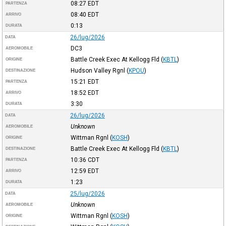
08:27
EDT
PARTENZA
08:40
EDT
ARRIVO
0:13
DURATA
26/lug/2026
DATA
DC3
AEROMOBILE
Battle Creek Exec At Kellogg Fld
(
KBTL
)
ORIGINE
Hudson Valley Rgnl
(
KPOU
)
DESTINAZIONE
15:21
EDT
PARTENZA
18:52
EDT
ARRIVO
3:30
DURATA
26/lug/2026
DATA
Unknown
AEROMOBILE
Wittman Rgnl
(
KOSH
)
ORIGINE
Battle Creek Exec At Kellogg Fld
(
KBTL
)
DESTINAZIONE
10:36
CDT
PARTENZA
12:59
EDT
ARRIVO
1:23
DURATA
25/lug/2026
DATA
Unknown
AEROMOBILE
Wittman Rgnl
(
KOSH
)
ORIGINE