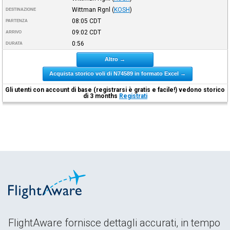
Wittman Rgnl
(
KOSH
)
DESTINAZIONE
08:05
CDT
PARTENZA
09:02
CDT
ARRIVO
0:56
DURATA
Altro →
Acquista storico voli di N74589 in formato Excel →
Gli utenti con account di base (registrarsi è gratis e facile!) vedono storico
di 3 months
Registrati
FlightAware fornisce dettagli accurati, in tempo