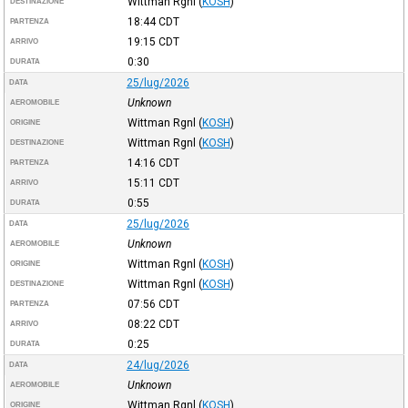
Wittman Rgnl
(
KOSH
)
DESTINAZIONE
18:44
CDT
PARTENZA
19:15
CDT
ARRIVO
0:30
DURATA
25/lug/2026
DATA
Unknown
AEROMOBILE
Wittman Rgnl
(
KOSH
)
ORIGINE
Wittman Rgnl
(
KOSH
)
DESTINAZIONE
14:16
CDT
PARTENZA
15:11
CDT
ARRIVO
0:55
DURATA
25/lug/2026
DATA
Unknown
AEROMOBILE
Wittman Rgnl
(
KOSH
)
ORIGINE
Wittman Rgnl
(
KOSH
)
DESTINAZIONE
07:56
CDT
PARTENZA
08:22
CDT
ARRIVO
0:25
DURATA
24/lug/2026
DATA
Unknown
AEROMOBILE
Wittman Rgnl
(
KOSH
)
ORIGINE