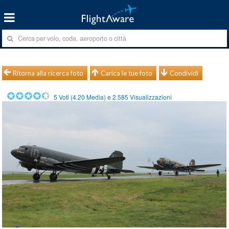
Ritorna alla ricerca foto
Carica le tue foto
Condividi
5
Voti (
4.20
Media) e
2.585
Visualizzazioni