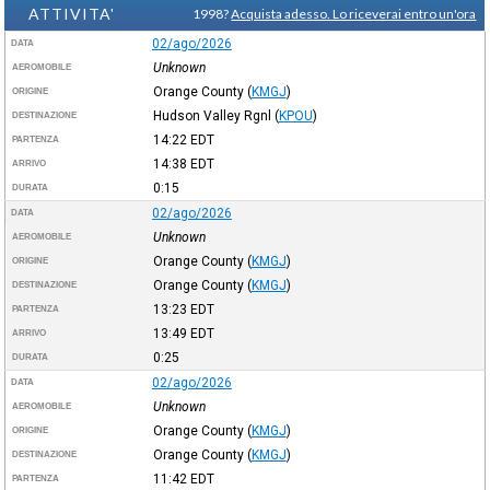
ATTIVITA'
1998?
Acquista adesso. Lo riceverai entro un'ora
02/ago/2026
DATA
Unknown
AEROMOBILE
Orange County
(
KMGJ
)
ORIGINE
Hudson Valley Rgnl
(
KPOU
)
DESTINAZIONE
14:22
EDT
PARTENZA
14:38
EDT
ARRIVO
0:15
DURATA
02/ago/2026
DATA
Unknown
AEROMOBILE
Orange County
(
KMGJ
)
ORIGINE
Orange County
(
KMGJ
)
DESTINAZIONE
13:23
EDT
PARTENZA
13:49
EDT
ARRIVO
0:25
DURATA
02/ago/2026
DATA
Unknown
AEROMOBILE
Orange County
(
KMGJ
)
ORIGINE
Orange County
(
KMGJ
)
DESTINAZIONE
11:42
EDT
PARTENZA