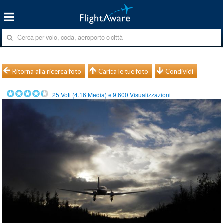
Ritorna alla ricerca foto
Carica le tue foto
Condividi
25
Voti (
4.16
Media) e
9.600
Visualizzazioni