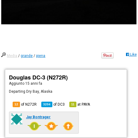
Like
Media
/
grande
/
piena
Douglas DC-3 (N272R)
Aggiunto
15 anni fa
Departing Dry Bay, Alaska
of N272R
of
DC3
at
PAYA
12
3204
11
Jay Bontrager