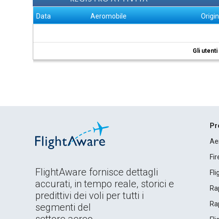
Data
Aeromobile
Origi
Gli utent
Pr
Ae
Fi
FlightAware fornisce dettagli
Fl
accurati, in tempo reale, storici e
Rap
predittivi dei voli per tutti i
Rap
segmenti del