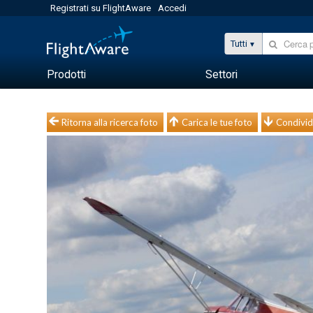
Registrati su FlightAware
Accedi
Tutti
Prodotti
Settori
Ritorna alla ricerca foto
Carica le tue foto
Condivid