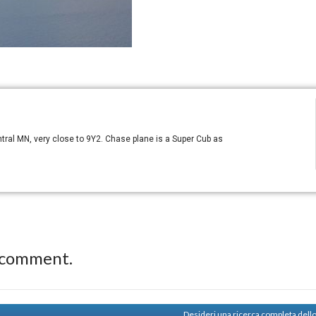
ntral MN, very close to 9Y2. Chase plane is a Super Cub as
 comment.
Desideri una ricerca completa dell