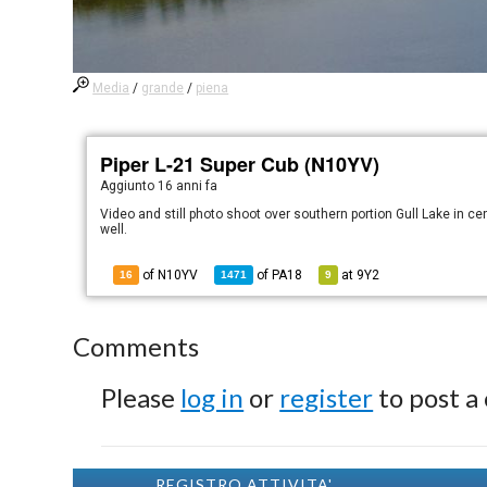
Media
/
grande
/
piena
Piper L-21 Super Cub (N10YV)
Aggiunto
16 anni fa
Video and still photo shoot over southern portion Gull Lake in ce
well.
of N10YV
of
PA18
at
9Y2
16
1471
9
Comments
Please
log in
or
register
to post a
REGISTRO ATTIVITA'