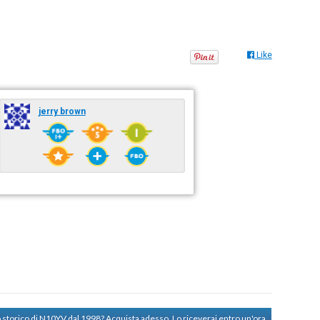
Like
jerry brown
o storico di N10YV dal 1998?
Acquista adesso. Lo riceverai entro un'ora