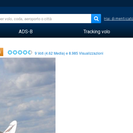
Hai dimenticato
ADS-B
Tracking volo
i
9
Voti (
4.62
Media) e
8.985
Visualizzazioni