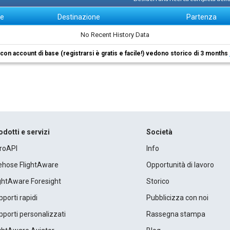
ne
Destinazione
Partenza
No Recent History Data
i con account di base (registrarsi è gratis e facile!) vedono storico di 3 months
odotti e servizi
Società
roAPI
Info
rehose FlightAware
Opportunità di lavoro
ightAware Foresight
Storico
porti rapidi
Pubblicizza con noi
porti personalizzati
Rassegna stampa